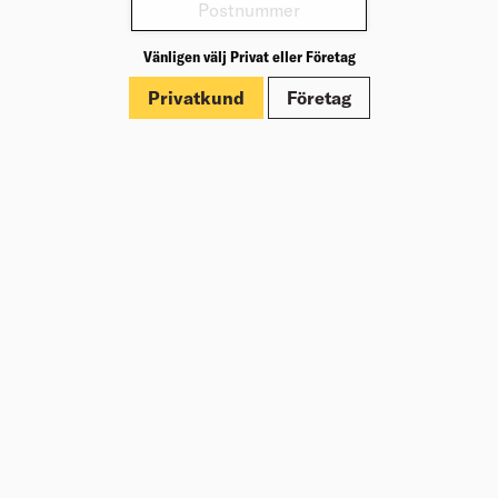
Köp
2 375,00
kr
/frp
Vänligen välj Privat eller Företag
Privatkund
Företag
SÅGBÄNK DE7033-XJ KOMPAKT
Sågbänk som passar till DeWalts alla kap- och
geringssågar.
Välj varuhus för lagerstatus
Köp
2 325,00
kr
/frp
SNABBLADDARE DCB118-QW 18V XR
XR 18V SNABBLADDARE
Välj varuhus för lagerstatus
Köp
969,00
kr
/st