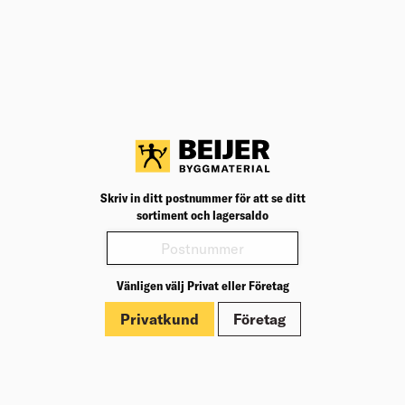
Teknisk specifikation
BK04
25901
BK04:
UNSPSC
47121602
UNSP
Produktinformation
Märkningar
Skriv in ditt postnummer för att se ditt
sortiment och lagersaldo
Vänligen välj Privat eller Företag
Privatkund
Företag
Om Beijer Bygg
Vår affärsidé
Vår historia