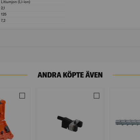
Litiumjon (Li-ion)
Modell/Utförande: Litiumjon (Li-ion)
2,1
Kapacitet/Kapacitans (Ah): 2,1
125
Vikt (g): 125
7,2
Märkspänning (V): 7,2
ANDRA KÖPTE ÄVEN
DE IM90XI LI
Jämför DYCKERTPISTOL IM50F18 LITHIUM
Jämför PANELNOS PA