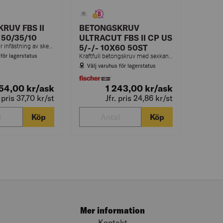
RUV FBS II
BETONGSKRUV
 50/35/10
ULTRACUT FBS II CP US
Betongskruv för infästning av skenor, skyddsbarriärer, konsoler m.m. inomhus.
5/-/- 10X60 50ST
 för lagerstatus
Kraftfull betongskruv med sexkantshuvud.
Välj varuhus för lagerstatus
54,00
kr
/ask
1 243,00
kr
/ask
. pris 37,70
kr
/st
Jfr. pris 24,86
kr
/st
Köp
Köp
Mer information
Kontakt