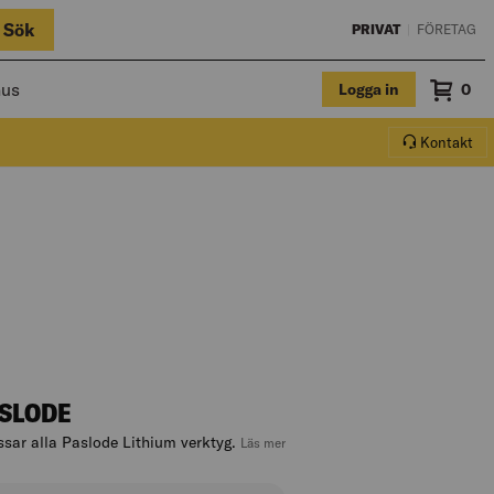
Sök
PRIVAT
|
FÖRETAG
hus
Logga in
Sum
0
Varuko
Kontakt
ASLODE
sar alla Paslode Lithium verktyg.
, hoppa till produktbeskrivningen
Läs mer