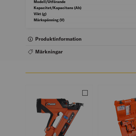
Modell/Utförande
Kapacitet/Kapacitans (Ah)
Vikt (g)
Märkspänning (V)
Produktinformation
Märkningar
Jämför SPIKPISTOL PASLO