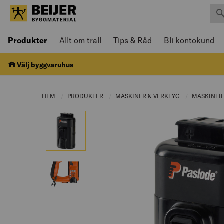
Sök 
Öppnad meny kan navigeras med piltangenter
Produkter
Allt om trall
Tips & Råd
Bli kontokund
Välj byggvaruhus
HEM
PRODUKTER
CURRENT PAGE:
MASKINER & VERKTYG
CURRENT PAGE
MASKINTI