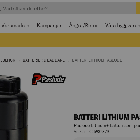
efter produkter
 och stängas med Escape
Varumärken
Kampanjer
Ångra/Retur
Våra byggvaru
:
LLBEHÖR
CURRENT PAGE:
BATTERIER & LADDARE
CURRENT PAGE:
CURRENT PAGE:
BATTERI LITHIUM PASLODE
BATTERI LITHIUM P
Paslode Lithium+ batteri som pas
Artikelnr. 005932879