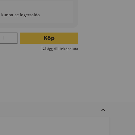
t kunna se lagersaldo
 för BATTERI LITHIUM PASLODE
Köp
Lägg till i inköpslista