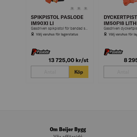
SPIKPISTOL PASLODE
DYCKERTPIS
IM90XI LI
IM50F18 LIT
Gasdriven spikpistol för bandad spik och NailScrew 50–90 mm.
Välj varuhus för lagerstatus
Välj varuhus för l
13 725,00
kr
/st
8 29
Köp
Om Beijer Bygg
Vår affärsidé