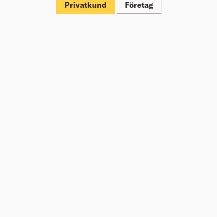
Välj varuhus för lagerstatus
Privatkund
Företag
Köp
4 745,00
kr
/frp
LADDARE EXAL 18V-160
Välj varuhus för lagerstatus
Köp
1 850,00
kr
/frp
STYRSKENA FSN X 300
Precisionskapning på enkelt sätt för vinklade snitt från
-45° till +60° och en kaplängd på 300 mm i 90°
Välj varuhus för lagerstatus
Köp
2 875,00
kr
/frp