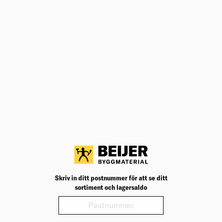
ANDRA KÖPTE ÄVEN
BITS 867/4 Z TX 20X152MM
Högkvalitativa bits för inner TORX® skruvar.
Välj varuhus för lagerstatus
Köp
193,00
kr
/st
BITS 867/4 Z TX 30X152MM
Högkvalitativa bits för inner TORX® skruvar.
Välj varuhus för lagerstatus
Skriv in ditt postnummer för att se ditt
sortiment och lagersaldo
Köp
193,00
kr
/st