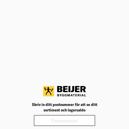
Varianter
Produktinformation
Märkningar
Video
ANDRA KÖPTE ÄVEN
TRÄBORR PRO 8X117MM
Träspiralborren passar för hårt och mjukt trä.
Välj varuhus för lagerstatus
Skriv in ditt postnummer för att se ditt
sortiment och lagersaldo
Köp
57,00
kr
/frp