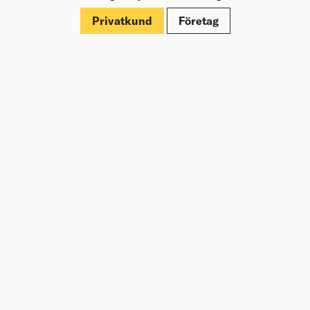
Märkningar
Privatkund
Företag
Om Beijer Bygg
Vår affärsidé
Vår historia
Hälsa & säkerhet
Branschrapport
Miljö & Hållbarhet
Press
Kundklubb Beijer Plus
Jobba hos oss
Nyheter
Inspiration