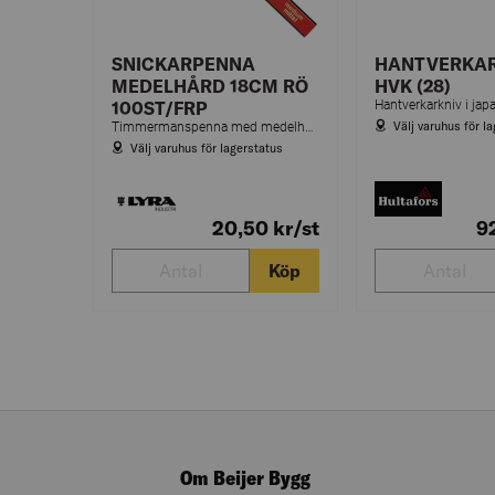
SNICKARPENNA
HANTVERKAR
MEDELHÅRD 18CM RÖ
HVK (28)
100ST/FRP
Välj varuhus för l
Timmermanspenna med medelhårt stift. För märkning på betong, trä, metall m.m.
Välj varuhus för lagerstatus
20,50
kr
/st
9
Köp
Om Beijer Bygg