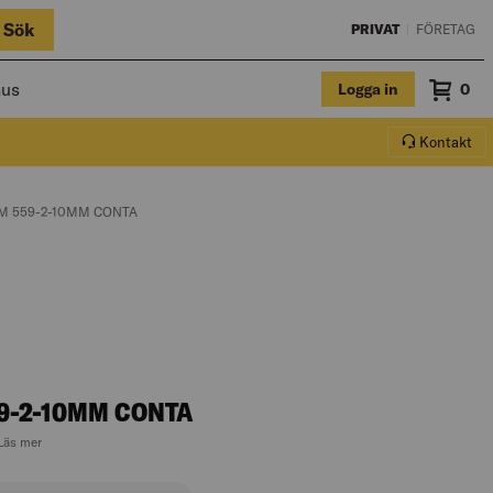
Sök
PRIVAT
|
FÖRETAG
hus
Logga in
Sum
0
Varuko
Kontakt
:
M 559-2-10MM CONTA
9-2-10MM CONTA
, hoppa till produktbeskrivningen
Läs mer