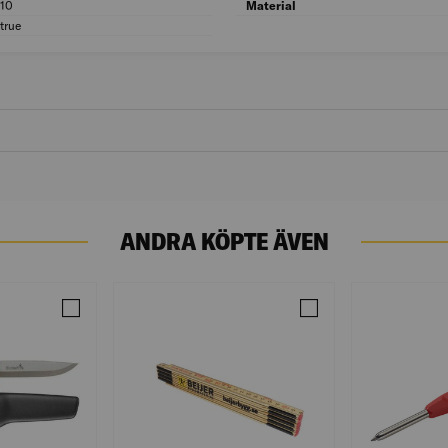
10
Antal vikleder: 10
Material
true
Skala i mm: true
ANDRA KÖPTE ÄVEN
EDELHÅRD 18CM RÖ 100ST/FRP
Jämför HANTVERKARKNIV HVK (28)
Jämför METERSTOCK BE