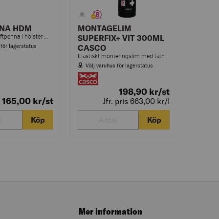
NNA HDM
MONTAGELIM
Greppvänlig stiftpenna i hölster med inbyggd vässare för tydliga märkningar. Hultafors stiftpenna är lätt att ta upp ur hölstret medan du arbetar.
SUPERFIX+ VIT 300ML
 för lagerstatus
CASCO
Elastiskt monteringslim med tätningsegenskaper och utmärkt vidhäftning på de flesta material. Ger en fyllande limfog som inte krymper. För inom- och utomhusbruk.
Välj varuhus för lagerstatus
198,90
kr
/st
165,00
kr
/st
Jfr. pris 663,00
kr
/l
Köp
Köp
Mer information