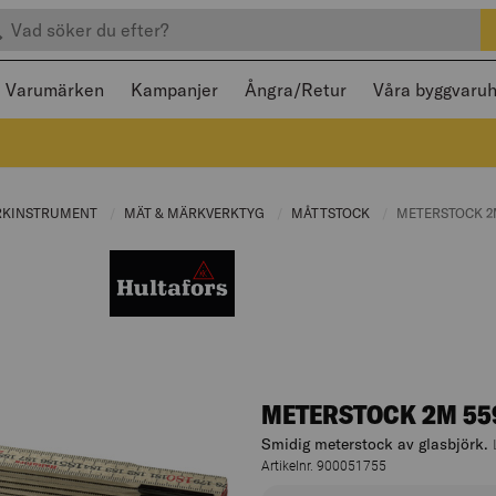
efter produkter
 och stängas med Escape
Varumärken
Kampanjer
Ångra/Retur
Våra byggvaru
:
RKINSTRUMENT
CURRENT PAGE:
MÄT & MÄRKVERKTYG
CURRENT PAGE:
MÅTTSTOCK
CURRENT PAGE:
CURRENT PAGE
METERSTOCK 2
METERSTOCK 2M 55
Smidig meterstock av glasbjörk.
Artikelnr. 900051755