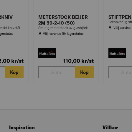
KNIV
METERSTOCK BEIJER
STIFTPE
2M 59-2-10 (50)
Välj varuhus
Hantverkarkniv i japanskt knivstål med hölster.
Smidig meterstock av glasbjörk.
agerstatus
Välj varuhus för lagerstatus
2,00
kr
/st
110,00
kr
/st
Köp
Köp
Inspiration
Villkor