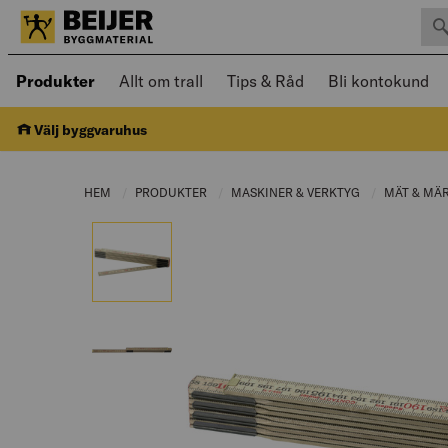
Sök 
Öppnad meny kan navigeras med piltangenter
Produkter
Allt om trall
Tips & Råd
Bli kontokund
Välj byggvaruhus
HEM
PRODUKTER
CURRENT PAGE:
MASKINER & VERKTYG
CURRENT PAGE
MÄT & MÄ