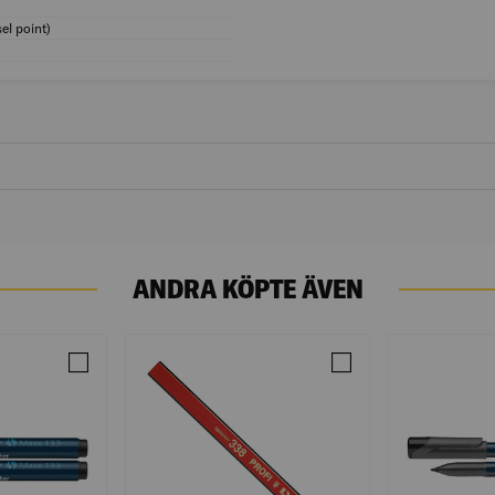
Modell/Utförande: Märkpenna
el point)
Spetsform: Kilspets (Chisel point)
Färg: Röd
ANDRA KÖPTE ÄVEN
SVART RUND SPETS 10ST/FRP
Jämför MÄRKPENNA 1-4MM SVART SKUREN S 10ST/FRP
Jämför SNICKARPENN