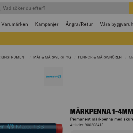
efter produkter
 och stängas med Escape
Varumärken
Kampanjer
Ångra/Retur
Våra byggvaru
:
RKINSTRUMENT
CURRENT PAGE:
MÄT & MÄRKVERKTYG
CURRENT PAGE:
PENNOR & MÄRKSNÖREN
CURR
C
M
MÄRKPENNA 1-4MM
Permanent märkpenna med skuren 
Artikelnr. 900208413