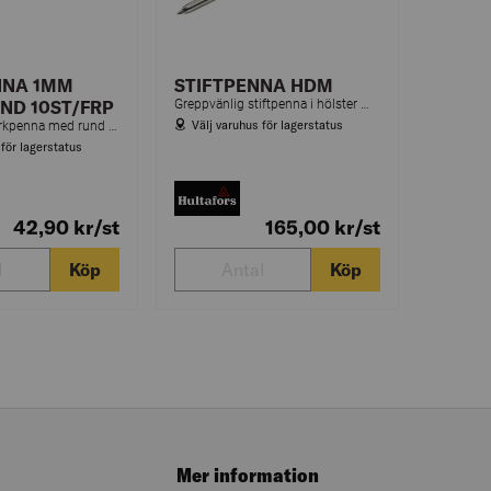
NA 1MM
STIFTPENNA HDM
ND 10ST/FRP
Greppvänlig stiftpenna i hölster med inbyggd vässare för tydliga märkningar. Hultafors stiftpenna är lätt att ta upp ur hölstret medan du arbetar.
Välj varuhus för lagerstatus
Permanent märkpenna med rund spets som kan användas på de flesta material, även glatta ytor.
 för lagerstatus
42,90
kr
/st
165,00
kr
/st
Köp
Köp
Mer information