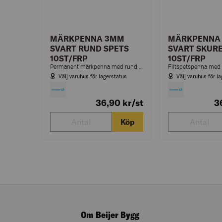
MÄRKPENNA 3MM
MÄRKPENNA
SVART RUND SPETS
SVART SKURE
10ST/FRP
10ST/FRP
Permanent märkpenna med rund spets för kartong, plast, metall m.m.
Välj varuhus för lagerstatus
Välj varuhus för l
36,90
kr
/st
3
Köp
Om Beijer Bygg