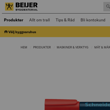
Sök 
Öppnad meny kan navigeras med piltangenter
Produkter
Allt om trall
Tips & Råd
Bli kontokund
Välj byggvaruhus
HEM
PRODUKTER
CURRENT PAGE:
MASKINER & VERKTYG
CURRENT PAGE
MÄT & MÄ