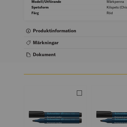
Modell/Utförande
Märkpenna
Spetsform
Kilspets (Chis
Färg
Röd
Produktinformation
Märkningar
Dokument
Jämför MÄRKPENNA 3MM 