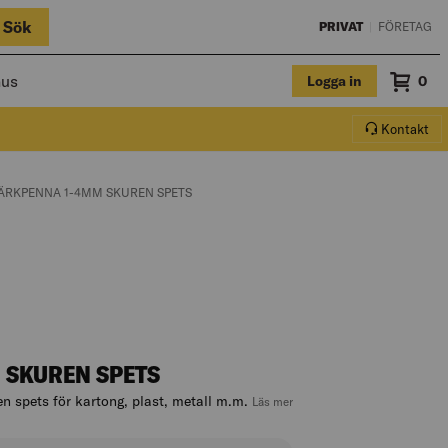
Sök
PRIVAT
|
FÖRETAG
hus
Logga in
Sum
0
Varuko
Kontakt
ENT PAGE:
URRENT PAGE:
ÄRKPENNA 1-4MM SKUREN SPETS
 SKUREN SPETS
spets för kartong, plast, metall m.m.
, hoppa till produktbeskrivni
Läs mer