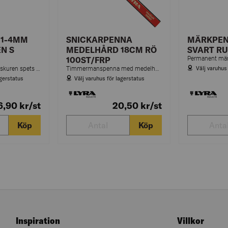
 1-4MM
SNICKARPENNA
MÄRKPEN
N S
MEDELHÅRD 18CM RÖ
SVART RU
100ST/FRP
Välj varuhus
Filtspetspenna med skuren spets för permanent märkning på kartong, glas, metall m.m.
Timmermanspenna med medelhårt stift. För märkning på betong, trä, metall m.m.
agerstatus
Välj varuhus för lagerstatus
6,90
kr
/st
20,50
kr
/st
Köp
Köp
Inspiration
Villkor