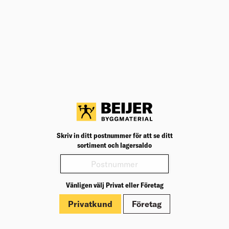
Köp
33,90
kr
/st
KAPSKIVA METALL 180X22,23X1,5
DT40254-QZ EXTREME
Platt/Plan
180.0
Form
Diameter skiva (mm)
1.5
1
Tjocklek (mm)
Antal i förp. (st)
Välj varuhus för lagerstatus
Köp
545,00
kr
/st
FÄRGSKRAPA TUNGSTEN 52MM
Skriv in ditt postnummer för att se ditt
Färgskrapa avsedd för borttagning av färg från olika
sortiment och lagersaldo
ytor.
Välj varuhus för lagerstatus
Vänligen välj Privat eller Företag
Köp
191,00
kr
/st
Privatkund
Företag
STRECKPENSEL RUND EASY NR 6