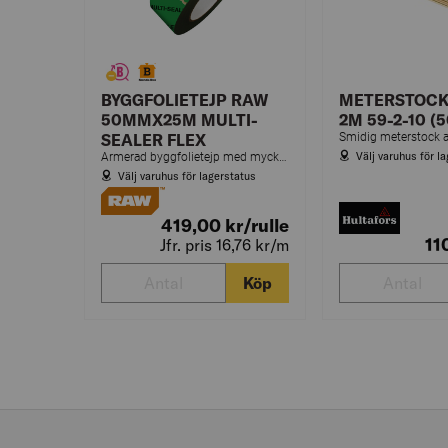
BYGGFOLIETEJP RAW
METERSTOCK
50MMX25M MULTI-
2M 59-2-10 (5
SEALER FLEX
Smidig meterstock a
Välj varuhus för l
Armerad byggfolietejp med mycket stark häftörmåga som används för bl.a. tätning av skarvar, tätning av genomföringar och lagningar av mindre hål.
Välj varuhus för lagerstatus
419,00
kr
/rulle
11
Jfr. pris 16,76
kr
/m
Köp