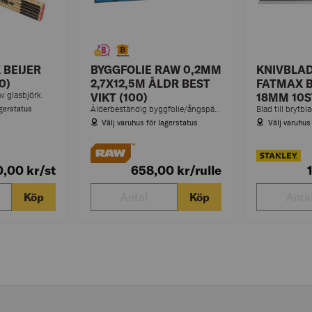
 BEIJER
BYGGFOLIE RAW 0,2MM
KNIVBLAD 
0)
2,7X12,5M ÅLDR BEST
FATMAX 
v glasbjörk.
VIKT (100)
18MM 10S
agerstatus
Ålderbeständig byggfolie/ångspärr som hindrar att fuktig luft från byggnadens insida tränger ut i vägg, golv eller takkonstruktion.
Blad till brytbl
Välj varuhus för lagerstatus
Välj varuhus
0,00
kr
/st
658,00
kr
/rulle
Köp
Köp