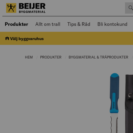
Sök 
Öppnad meny kan navigeras med piltangenter
Produkter
Allt om trall
Tips & Råd
Bli kontokund
Välj byggvaruhus
HEM
PRODUKTER
CURRENT PAGE:
BYGGMATERIAL & TRÄPRODUKTER
C