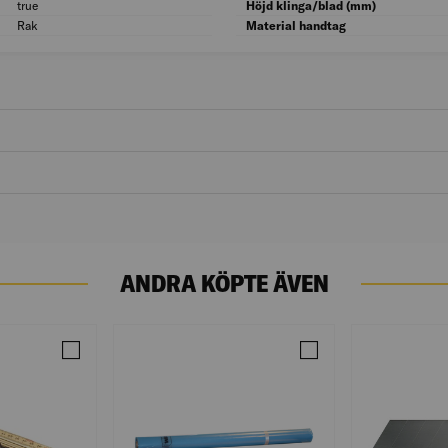
true
Med skyddshölje: true
Höjd klinga/blad (mm)
Rak
Kling-/bladform: Rak
Material handtag
ANDRA KÖPTE ÄVEN
RAW 50MMX25M MULTI-SEALER FLEX
Jämför METERSTOCK BEIJER 2M 59-2-10 (50)
Jämför BYGGFOLIE RA