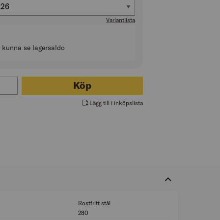
Höjd klinga/blad (mm)
26
Variantlista
t kunna se lagersaldo
r ISOLERINGSKNIV RAPTOR
Köp
Lägg till i inköpslista
Rostfritt stål
Material klinga/blad
280
Längd klinga/blad