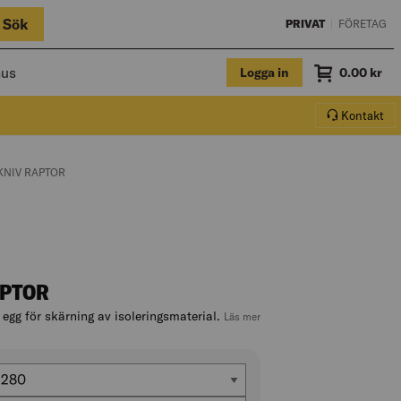
Sök
PRIVAT
|
FÖRETAG
hus
Logga in
Summa
0.00
kr
Varukorg.
Kontakt
GE:
KNIV RAPTOR
APTOR
egg för skärning av isoleringsmaterial.
, hoppa till produktbeskrivni
Läs mer
Längd klinga/blad (mm)
280