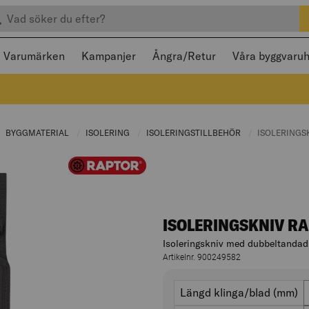
efter produkter
 och stängas med Escape
Varumärken
Kampanjer
Ångra/Retur
Våra byggvaru
URRENT PAGE:
BYGGMATERIAL
CURRENT PAGE:
ISOLERING
CURRENT PAGE:
ISOLERINGSTILLBEHÖR
CURRENT PAGE:
CURRENT PA
ISOLERINGS
ISOLERINGSKNIV R
Isoleringskniv med dubbeltandad 
Artikelnr. 900249582
Varianter
längd klinga/blad (mm)