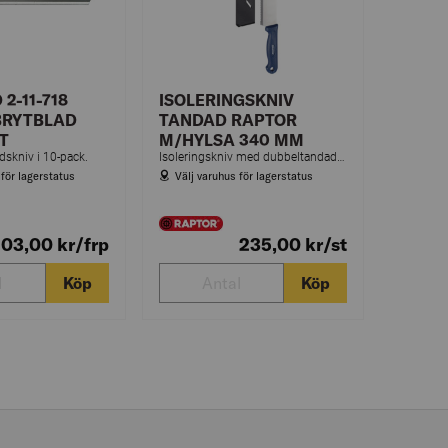
2-11-718
ISOLERINGSKNIV
BRYTBLAD
TANDAD RAPTOR
T
M/HYLSA 340 MM
adskniv i 10-pack.
Isoleringskniv med dubbeltandad egg för skärning av isoleringsmaterial.
 för lagerstatus
Välj varuhus för lagerstatus
103,00
kr
/frp
235,00
kr
/st
Köp
Köp