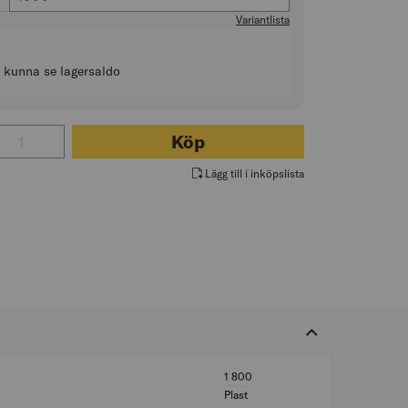
Variantlista
t kunna se lagersaldo
al för BOXVATTENPASS
Köp
Lägg till i inköpslista
1 800
Längd (mm): 1 800
Plast
Material: Plast