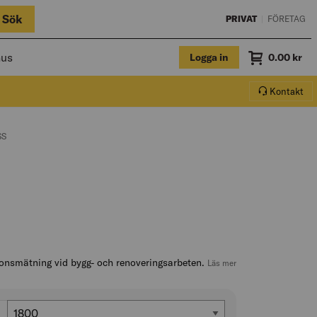
Sök
PRIVAT
|
FÖRETAG
hus
Logga in
Summa
0.00
kr
Varukorg.
Kontakt
:
SS
onsmätning vid bygg- och renoveringsarbeten.
, hoppa till produktb
Läs mer
Längd (mm)
1800