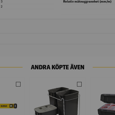
3
Antal libeller: 3
Relativ mätnoggrannhet (mm/m)
2
Antal grepphål: 2
ANDRA KÖPTE ÄVEN
DWHT0-43248 1200MM
Jämför BOXVATTENPASS DWHT0-43224
Jämför KÄLLSORTERIN