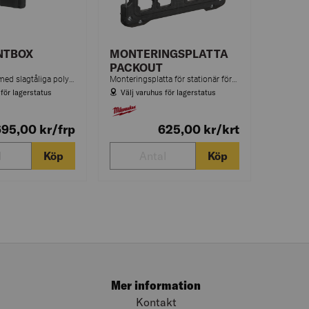
NTBOX
MONTERINGSPLATTA
PACKOUT
Sortimentbox med slagtåliga polymerer och avtagbara fack. IP65-tillsluten för skydd mot regn och damm.
Monteringsplatta för stationär förvaring. Anpassad för olika monteringskonfigurationer och PACKOUT™-systemet. Slagtålig polymerkonstruktion.
 för lagerstatus
Välj varuhus för lagerstatus
695,00
kr
/frp
625,00
kr
/krt
Köp
Köp
Mer information
Kontakt