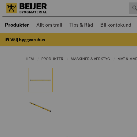
Sök 
Öppnad meny kan navigeras med piltangenter
Produkter
Allt om trall
Tips & Råd
Bli kontokund
Välj byggvaruhus
HEM
PRODUKTER
CURRENT PAGE:
MASKINER & VERKTYG
CURRENT PAGE
MÄT & MÄ