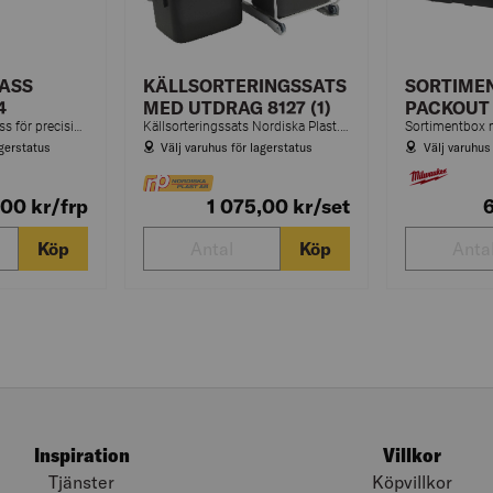
ASS
KÄLLSORTERINGSSATS
SORTIME
4
MED UTDRAG 8127 (1)
PACKOUT
Robust boxvattenpass för precisionsmätning vid bygg- och renoveringsarbeten.
Källsorteringssats Nordiska Plast. Sats för källsortering innehåller: Lock, hållare, 1 st 7 liter, 2 st 12 liters behållare, samt utdrag.
agerstatus
Välj varuhus för lagerstatus
Välj varuhus
,00
kr
/frp
1 075,00
kr
/set
Köp
Köp
Inspiration
Villkor
Tjänster
Köpvillkor