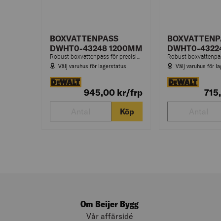
BOXVATTENPASS
BOXVATTENP
DWHT0-43248 1200MM
DWHT0-4322
Robust boxvattenpass för precisionsmätning vid bygg- och renoveringsarbeten.
Välj varuhus för lagerstatus
Välj varuhus för l
945,00
kr
/frp
715
Köp
Om Beijer Bygg
Vår affärsidé