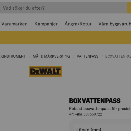
efter produkter
 och stängas med Escape
Varumärken
Kampanjer
Ångra/Retur
Våra byggvaru
:
RKINSTRUMENT
CURRENT PAGE:
MÄT & MÄRKVERKTYG
CURRENT PAGE:
VATTENPASS
CURRENT PAGE:
CURRENT PAGE
BOXVATTENPA
BOXVATTENPASS
Robust boxvattenpass för precisi
Artikelnr. 007650722
Varianter
längd (mm)