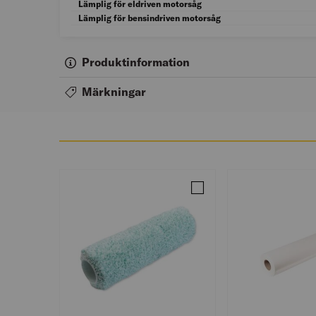
Lämplig för eldriven motorsåg
Lämplig för bensindriven motorsåg
Produktinformation
Märkningar
Jämför ROLLER STANDAR