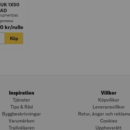
UK 1X50
DAD
 pigmentbad.
agerstatus
00
kr
/rulle
Köp
Inspiration
Villkor
Tjänster
Köpvillkor
Tips & Råd
Leveransvillkor
Byggbeskrivningar
Retur, ånger och reklam
Varumärken
Cookies
Trallväljaren
Upphovsrätt