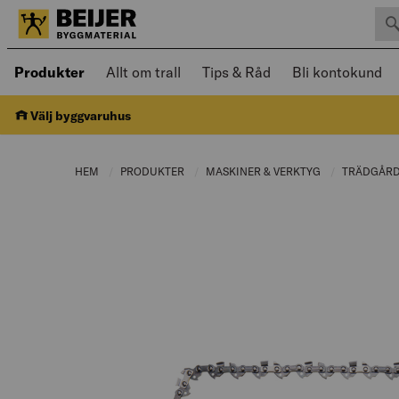
Sök 
Öppnad meny kan navigeras med piltangenter
Produkter
Allt om trall
Tips & Råd
Bli kontokund
Välj byggvaruhus
HEM
PRODUKTER
CURRENT PAGE:
MASKINER & VERKTYG
CURRENT PAGE
TRÄDGÅR