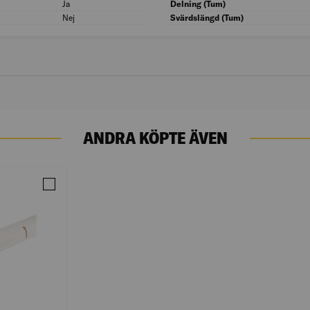
Ja
Lämplig för eldriven motorsåg: Ja
Delning (Tum)
Nej
Lämplig för bensindriven motorsåg: Nej
Svärdslängd (Tum)
ANDRA KÖPTE ÄVEN
D MEDIUM MICTEX 18CM
Jämför ARMERINGSDUK 1X50 M FÖRGRUNDAD