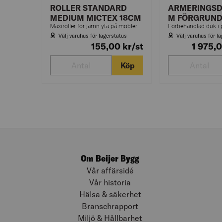
ROLLER STANDARD
ARMERINGSD
MEDIUM MICTEX 18CM
M FÖRGRUN
Maxiroller för jämn yta på möbler och snickerier. Bra täckförmåga och färgupptagning.
Förbehandlad duk i
Välj varuhus för lagerstatus
Välj varuhus för l
155,00
kr
/st
1 975,
Köp
Om Beijer Bygg
Vår affärsidé
Vår historia
Hälsa & säkerhet
Branschrapport
Miljö & Hållbarhet