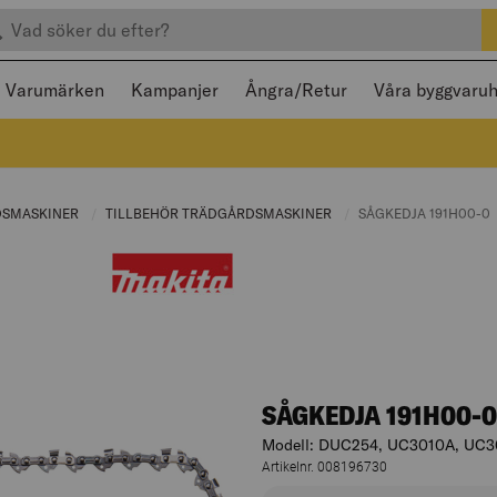
efter produkter
 och stängas med Escape
Varumärken
Kampanjer
Ångra/Retur
Våra byggvaru
:
DSMASKINER
CURRENT PAGE:
TILLBEHÖR TRÄDGÅRDSMASKINER
CURRENT PAGE:
CURRENT PAGE:
SÅGKEDJA 191H00-0
SÅGKEDJA 191H00-0
Modell: DUC254, UC3010A, UC
Artikelnr. 008196730