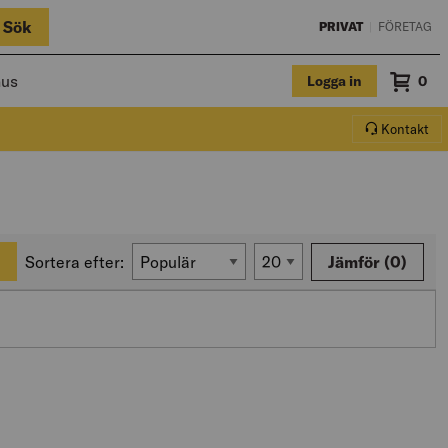
Sök
PRIVAT
|
FÖRETAG
hus
Logga in
Sum
0
Varuko
Kontakt
Sortera efter:
Jämför
(0)