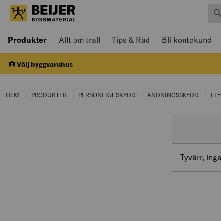
Sök 
Öppnad meny kan navigeras med piltangenter
Produkter
Allt om trall
Tips & Råd
Bli kontokund
Välj byggvaruhus
HEM
PRODUKTER
CURRENT PAGE:
PERSONLIGT SKYDD
CURRENT PAGE:
ANDNINGSSKYDD
CURRE
FL
Tyvärr, inga