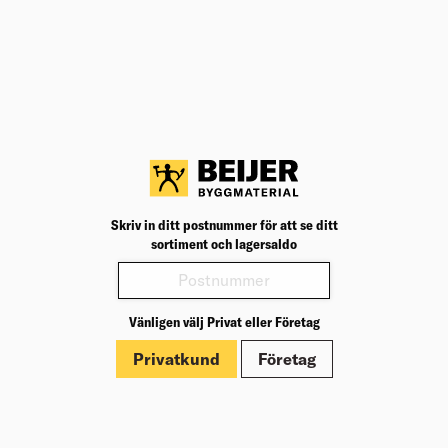
BK04
07003
BK04:
UNSPSC
46191601
UNSP
Volym/Innehåll (l)
9
Volym/
Färg
Röd
Färg:
Höjd (mm)
5 750
Höjd 
Produktinformation
Märkningar
Skriv in ditt postnummer för att se ditt
sortiment och lagersaldo
Vänligen välj Privat eller Företag
Privatkund
Företag
Om Beijer Bygg
Vår affärsidé
Vår historia