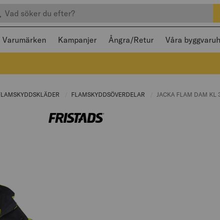
efter produkter
 och stängas med Escape
Varumärken
Kampanjer
Ångra/Retur
Våra byggvaru
RENT PAGE:
FLAMSKYDDSKLÄDER
CURRENT PAGE:
FLAMSKYDDSÖVERDELAR
CURRENT PAGE:
CURRENT PAGE:
JACKA FLAM DAM KL 3