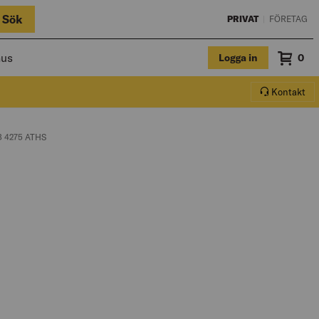
Sök
PRIVAT
|
FÖRETAG
hus
Logga in
Sum
0
Varuko
Kontakt
 4275 ATHS