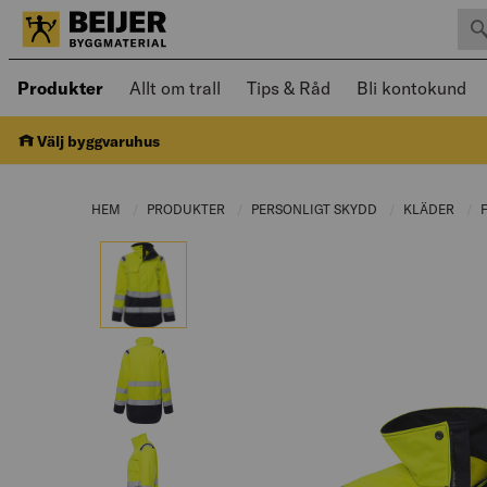
Sök 
Öppnad meny kan navigeras med piltangenter
Produkter
Allt om trall
Tips & Råd
Bli kontokund
Välj byggvaruhus
HEM
PRODUKTER
CURRENT PAGE:
PERSONLIGT SKYDD
CURRENT PAGE:
KLÄDER
CUR