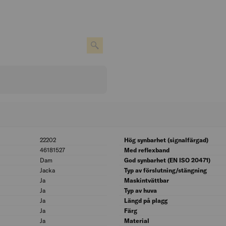
22202
BK04: 22202
Hög synbarhet (signalfärgad)
46181527
UNSPSC: 46181527
Med reflexband
Dam
Kön: Dam
God synbarhet (EN ISO 20471)
Jacka
Modell/Utförande: Jacka
Typ av förslutning/stängning
Ja
Svetsskyddad (EN 11611): Ja
Maskintvättbar
Ja
Flamtåligt utförande: Ja
Typ av huva
Ja
Värme-/Flamskyddad (EN 11612): Ja
Längd på plagg
Ja
Ljusbågeprovad: Ja
Färg
Ja
Värmeisolerad: Ja
Material