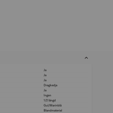
Ja
Hög synbarhet (sign
Ja
Med reflexband: Ja
Ja
God synbarhet (EN
Dragkedja
Typ av förslutning
Ja
Maskintvättbar: Ja
Ingen
Typ av huva: Ingen
1/2 längd
Längd på plagg: 1/
Gul/Marinblå
Färg: Gul/Marinblå
Blandmaterial
Material: Blandmate