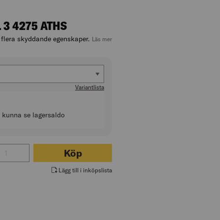
 3 4275 ATHS
flera skyddande egenskaper.
, hoppa till produktbeskrivningen
Läs mer
lek (US/CA)
Variantlista
t kunna se lagersaldo
l för JACKA FLAM DAM KL 3 4275 ATHS
Köp
Lägg till i inköpslista