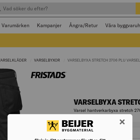
efter produkter
 och stängas med Escape
Varumärken
Kampanjer
Ångra/Retur
Våra byggvaru
RENT PAGE:
VARSELKLÄDER
CURRENT PAGE:
VARSELBYXOR
CURRENT PAGE:
CURRENT PAGE:
VARSELBYXA STRETCH 2706 PLU VARSE
VARSELBYXA STRET
Varsel hantverkarbyxa stretch 27
Artikelnr. 006818570
Varianter
passform