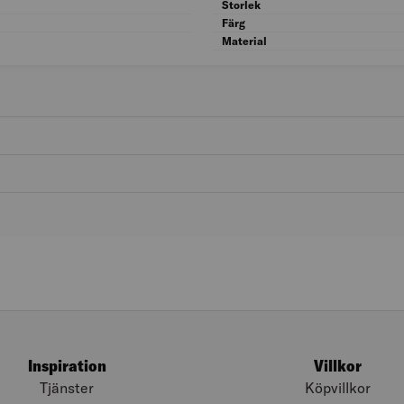
Kön: Herr
Storlek
Typ: Arbetsbyxa
Färg
Material
Inspiration
Villkor
Tjänster
Köpvillkor