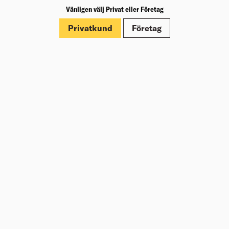
Vänligen välj Privat eller Företag
Märkningar
Privatkund
Företag
Dokument
Om Beijer Bygg
Vår affärsidé
Vår historia
Hälsa & säkerhet
Branschrapport
Miljö & Hållbarhet
Press
Kundklubb Beijer Plus
Jobba hos oss