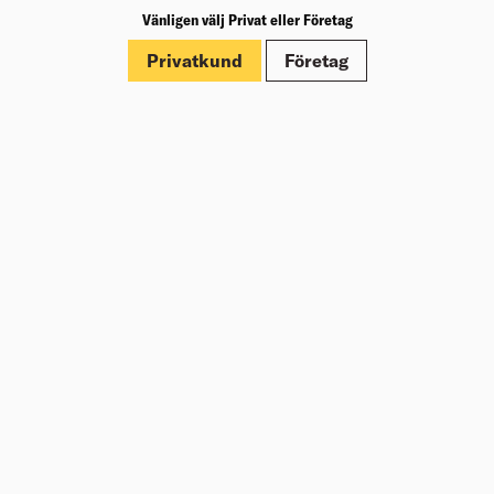
Vänligen välj Privat eller Företag
Märkningar
Privatkund
Företag
Dokument
Om Beijer Bygg
Vår affärsidé
Vår historia
Hälsa & säkerhet
Branschrapport
Miljö & Hållbarhet
Press
Kundklubb Beijer Plus
Jobba hos oss