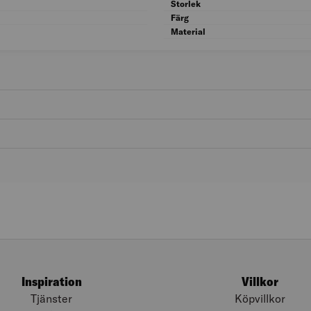
Kön: Herr
Storlek
Typ: Arbetsbyxa
Färg
Material
Inspiration
Villkor
Tjänster
Köpvillkor