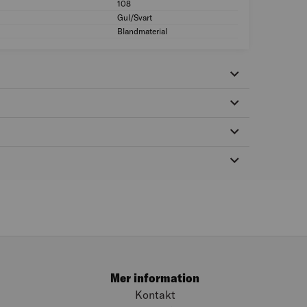
108
Storlek: 108
Gul/Svart
Färg: Gul/Svart
Blandmaterial
Material: Blandmate
Mer information
Kontakt