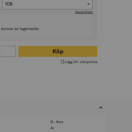
Storlek
108
Variantlista
t kunna se lagersaldo
 för VARSELBYXA STRETCH 2706 PLU VARSELGUL/SVART
Köp
Lägg till i inköpslista
D - Kort
Passform: D - Kort
Ja
Hög synbarhet (sign