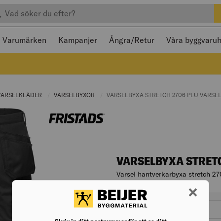
efter produkter
 och stängas med Escape
Varumärken
Kampanjer
Ångra/Retur
Våra byggvaru
RENT PAGE:
VARSELKLÄDER
CURRENT PAGE:
VARSELBYXOR
CURRENT PAGE:
CURRENT PAGE:
VARSELBYXA STRETCH 2706 PLU VARSE
VARSELBYXA STRET
Varsel hantverkarbyxa stretch 27
Artikelnr. 006818582
Varianter
passform