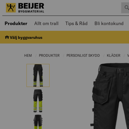
Sök 
Öppnad meny kan navigeras med piltangenter
Produkter
Allt om trall
Tips & Råd
Bli kontokund
Välj byggvaruhus
HEM
PRODUKTER
CURRENT PAGE:
PERSONLIGT SKYDD
CURRENT PAGE:
KLÄDER
CUR