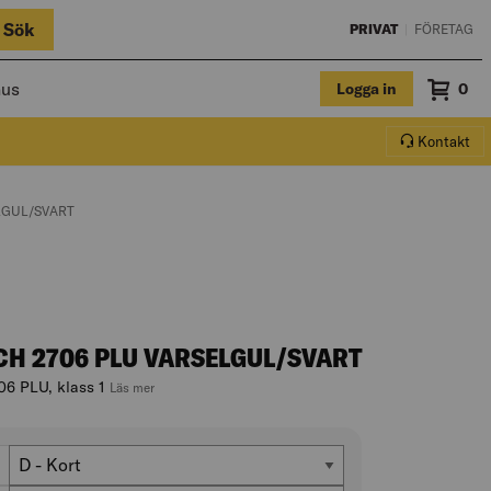
Sök
PRIVAT
|
FÖRETAG
hus
Logga in
Sum
0
Varuko
Kontakt
LGUL/SVART
CH 2706 PLU VARSELGUL/SVART
06 PLU, klass 1
, hoppa till produktbeskrivningen
Läs mer
Passform
D - Kort