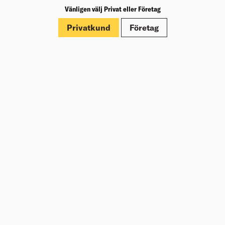
Vänligen välj Privat eller Företag
Märkningar
Privatkund
Företag
Dokument
Om Beijer Bygg
Vår affärsidé
Vår historia
Hälsa & säkerhet
Branschrapport
Miljö & Hållbarhet
Press
Kundklubb Beijer Plus
Jobba hos oss