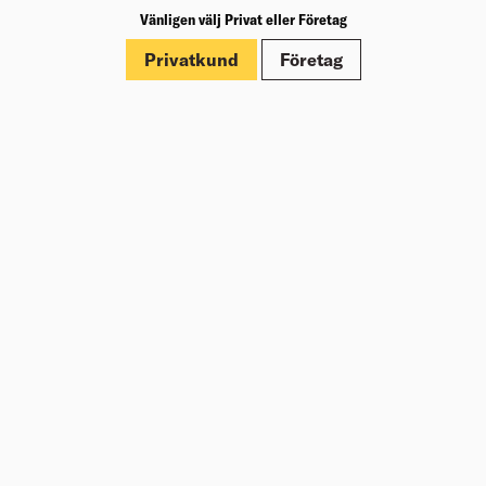
Vänligen välj Privat eller Företag
Märkningar
Privatkund
Företag
Dokument
Om Beijer Bygg
Vår affärsidé
Vår historia
Hälsa & säkerhet
Branschrapport
Miljö & Hållbarhet
Press
Kundklubb Beijer Plus
Jobba hos oss