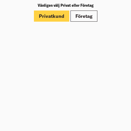
Vänligen välj Privat eller Företag
Märkningar
Privatkund
Företag
Dokument
Om Beijer Bygg
Vår affärsidé
Vår historia
Hälsa & säkerhet
Branschrapport
Miljö & Hållbarhet
Press
Kundklubb Beijer Plus
Jobba hos oss