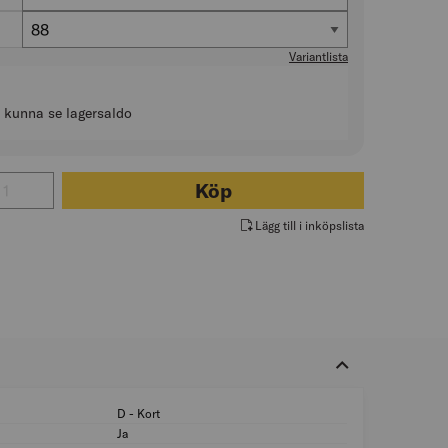
Storlek
88
Variantlista
t kunna se lagersaldo
 för VARSELBYXA STRETCH 2706 PLU VARSELORANGE/MARINBLÅ
Köp
Lägg till i inköpslista
D - Kort
Passform: D - Kort
Ja
Hög synbarhet (sign