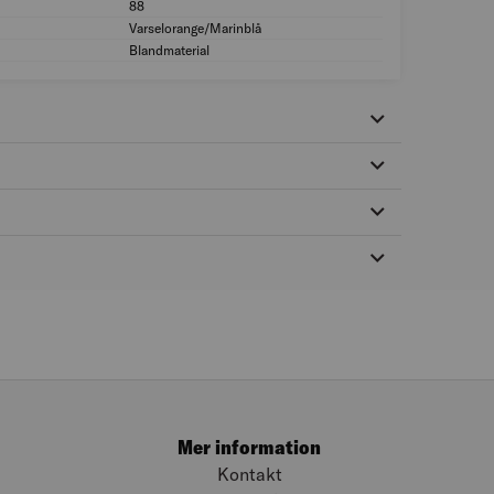
88
Storlek: 88
Varselorange/Marinblå
Färg: Varselorange
Blandmaterial
Material: Blandmate
Mer information
Kontakt