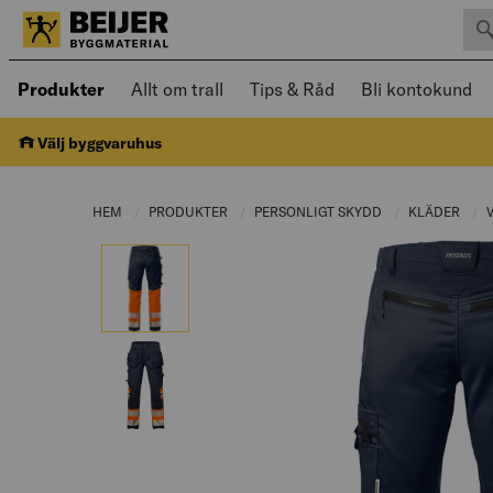
Sök 
Öppnad meny kan navigeras med piltangenter
Produkter
Allt om trall
Tips & Råd
Bli kontokund
Välj byggvaruhus
HEM
PRODUKTER
CURRENT PAGE:
PERSONLIGT SKYDD
CURRENT PAGE:
KLÄDER
CUR