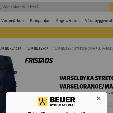
efter produkter
 och stängas med Escape
Varumärken
Kampanjer
Ångra/Retur
Våra byggvaru
RENT PAGE:
VARSELKLÄDER
CURRENT PAGE:
VARSELBYXOR
CURRENT PAGE:
CURRENT PAGE:
VARSELBYXA STRETCH 2706 PLU VARS
VARSELBYXA STRET
VARSELORANGE/MA
Varsel hantverkarbyxa stretch 27
Artikelnr. 006818605
Varianter
passform