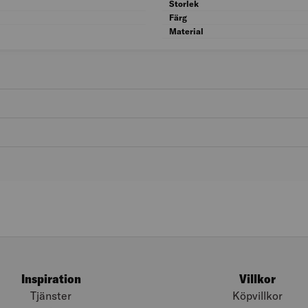
Kön: Herr
Storlek
Typ: Arbetsbyxa
Färg
Material
Inspiration
Villkor
Tjänster
Köpvillkor