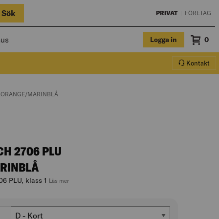
Sök
PRIVAT
|
FÖRETAG
hus
Logga in
Sum
0
Varuko
Kontakt
ELORANGE/MARINBLÅ
CH 2706 PLU
RINBLÅ
06 PLU, klass 1
, hoppa till produktbeskrivningen
Läs mer
Passform
D - Kort