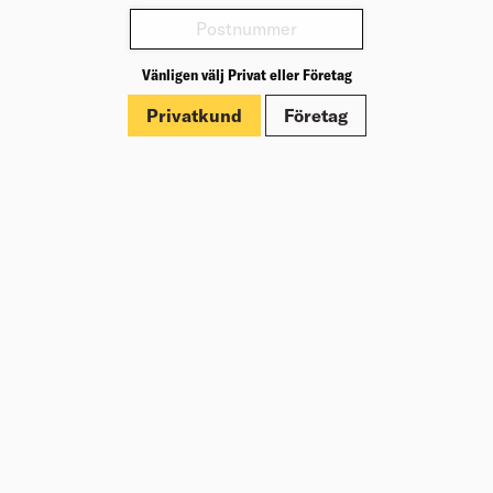
Varianter
Vänligen välj Privat eller Företag
Produktinformation
Privatkund
Företag
Märkningar
Dokument
Om Beijer Bygg
Vår affärsidé
Vår historia
Hälsa & säkerhet
Branschrapport