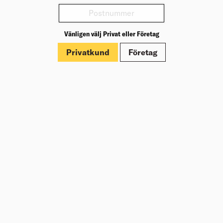
Varianter
Vänligen välj Privat eller Företag
Produktinformation
Privatkund
Företag
Märkningar
Dokument
Om Beijer Bygg
Vår affärsidé
Vår historia
Hälsa & säkerhet
Branschrapport