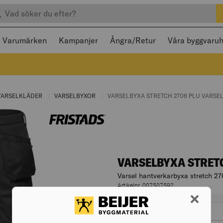
efter produkter
 och stängas med Escape
Varumärken
Kampanjer
Ångra/Retur
Våra byggvaru
RENT PAGE:
VARSELKLÄDER
CURRENT PAGE:
VARSELBYXOR
CURRENT PAGE:
CURRENT PAGE:
VARSELBYXA STRETCH 2706 PLU VARSE
VARSELBYXA STRET
Varsel hantverkarbyxa stretch 27
Artikelnr. 007507592
Varianter
passform