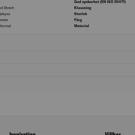
r
Kön: Herr
God synbarhet (EN ISO 20471)
el Strech
Typ: Varsel Strech
Klassning
jebyxa
Modell: Midjebyxa
Storlek
ester
Materialkvalitet: Polyester
Färg
 Normal
Passform: C - Normal
Material
Inspiration
Villkor