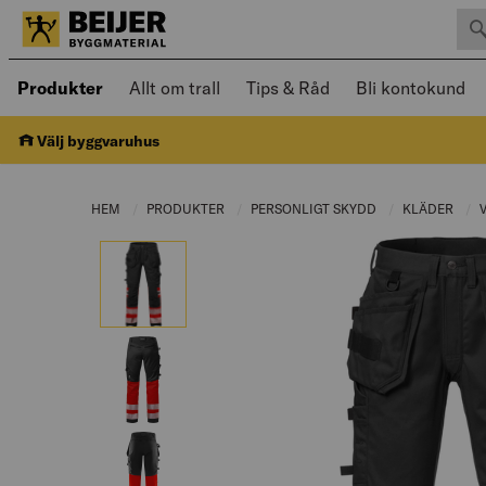
Sök 
Öppnad meny kan navigeras med piltangenter
Produkter
Allt om trall
Tips & Råd
Bli kontokund
Välj byggvaruhus
HEM
PRODUKTER
CURRENT PAGE:
PERSONLIGT SKYDD
CURRENT PAGE:
KLÄDER
CUR