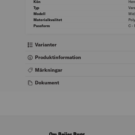
Kön
Her
Typ
Vars
Modell
Mid
Materialkvalitet
Poly
Passform
C -
Varianter
Produktinformation
Märkningar
Dokument
Om Beijer Bygg