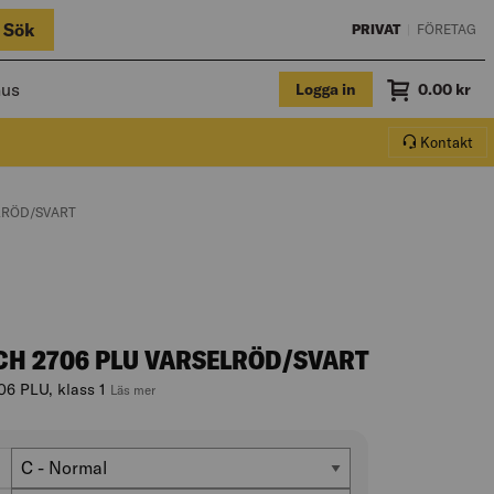
Sök
PRIVAT
|
FÖRETAG
hus
Logga in
Summa
0.00
kr
Varukorg.
Kontakt
LRÖD/SVART
CH 2706 PLU VARSELRÖD/SVART
06 PLU, klass 1
, hoppa till produktbeskrivningen
Läs mer
Passform
C - Normal