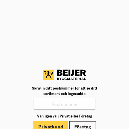
Om Beijer Bygg
Vår affärsidé
Vår historia
Hälsa & säkerhet
Branschrapport
Miljö & Hållbarhet
Press
Kundklubb Beijer Plus
Jobba hos oss
Skriv in ditt postnummer för att se ditt
Nyheter
sortiment och lagersaldo
Inspiration
Tjänster
Vänligen välj Privat eller Företag
Tips & Råd
Byggbeskrivningar
Privatkund
Företag