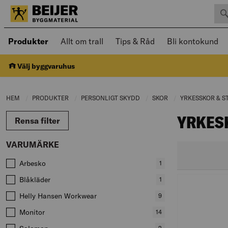
Sök 
Öppnad meny kan navigeras med piltangenter
Produkter
Allt om trall
Tips & Råd
Bli kontokund
Välj byggvaruhus
HEM
PRODUKTER
CURRENT PAGE:
PERSONLIGT SKYDD
CURRENT PAGE:
SKOR
CURRENT PAGE:
YRKESSKOR & S
YRKES
Rensa filter
VARUMÄRKE
Värden att filtrera på
Arbesko
,
1
produkter
Blåkläder
,
1
produkter
Helly Hansen Workwear
,
9
produkter
Monitor
,
14
produkter