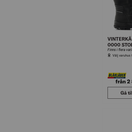
VINTERKÄ
0000 STO
Finns i flera var
Välj varuhus 
från 2
Gå ti