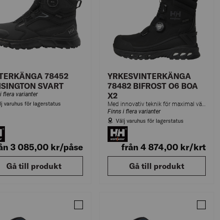
TERKÄNGA 78452
YRKESVINTERKÄNGA
SINGTON SVART
78482 BIFROST O6 BOA
i flera varianter
X2
lj varuhus för lagerstatus
Med innovativ teknik för maximal värme och bästa skydd, kan du vara säker på att du får komfort och säkerhet i alla typer av miljöer.
Finns i flera varianter
Välj varuhus för lagerstatus
rån 3 085,00
kr
/påse
från 4 874,00
kr
/krt
Gå till produkt
Gå till produkt
SKÄNGA PARADOX MI4 MONITOR SVART 47
Jämför ARBETSKÄNGA PARADOX MI4 MONITO
Jämfö