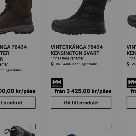
NGA 78434
VINTERKÄNGA 78454
VIN
TER
KENSINGTON SVART
KEN
UN
Finns i flera varianter
Finns 
Välj varuhus för lagerstatus
Vä
ianter
för lagerstatus
300,00
kr
/påse
från 3 425,00
kr
/påse
f
ll produkt
Gå till produkt
Jämför YRKESKÄNGA 51692 ARBESKO SVART
Jämför ARBET