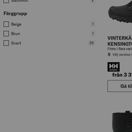
Salomon
,
2
produkter
Färggrupp
Värden att filtrera på
Beige
,
1
produkter
Brun
,
1
VINTERKÄ
produkter
Svart
,
25
KENSINGT
Finns i flera var
produkter
Välj varuhus 
från 3 
Gå ti