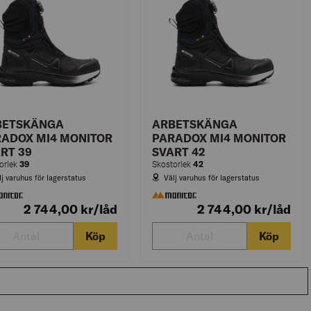
BETSKÄNGA
ARBETSKÄNGA
ADOX MI4 MONITOR
PARADOX MI4 MONITOR
RT 39
SVART 42
39
42
orlek
Skostorlek
lj varuhus för lagerstatus
Välj varuhus för lagerstatus
2 744,00
kr
/låd
2 744,00
kr
/låd
Köp
Köp