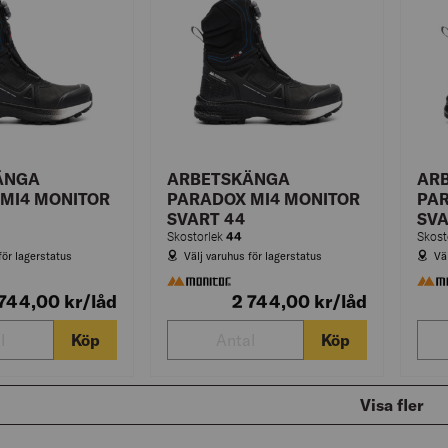
ÄNGA
ARBETSKÄNGA
AR
MI4 MONITOR
PARADOX MI4 MONITOR
PAR
SVART 44
SVA
44
Skostorlek
Skost
för lagerstatus
Välj varuhus för lagerstatus
Vä
 744,00
kr
/låd
2 744,00
kr
/låd
Köp
Köp
Visa fler