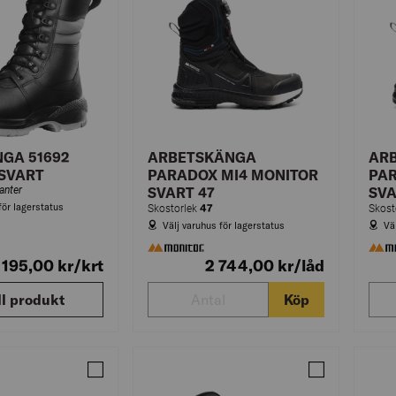
GA 51692
ARBETSKÄNGA
AR
SVART
PARADOX MI4 MONITOR
PAR
ianter
SVART 47
SVA
för lagerstatus
47
Skostorlek
Skost
Välj varuhus för lagerstatus
Vä
 195,00
kr
/krt
2 744,00
kr
/låd
ll produkt
Köp
Jämför ARBETSKÄNGA PARADOX MI4 MONITOR SVAR
Jämför ARBET