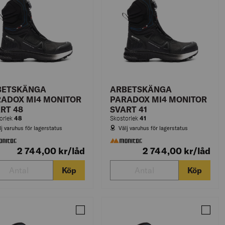
BETSKÄNGA
ARBETSKÄNGA
ADOX MI4 MONITOR
PARADOX MI4 MONITOR
RT 48
SVART 41
48
41
orlek
Skostorlek
lj varuhus för lagerstatus
Välj varuhus för lagerstatus
2 744,00
kr
/låd
2 744,00
kr
/låd
Köp
Köp
T 38
SKÄNGA PARADOX MI4 MONITOR SVART 44
Jämför ARBETSKÄNGA PARADOX MI4 MONITO
Jämfö