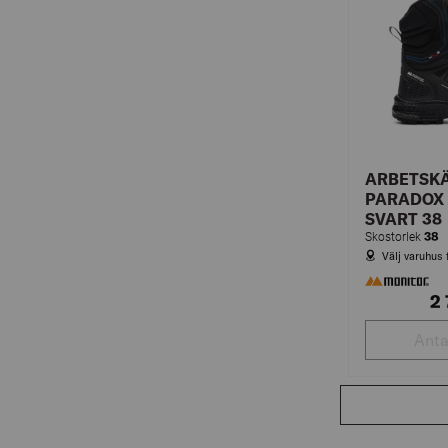
ARBETSK
PARADOX 
SVART 38
38
Skostorlek
Välj varuhus 
2