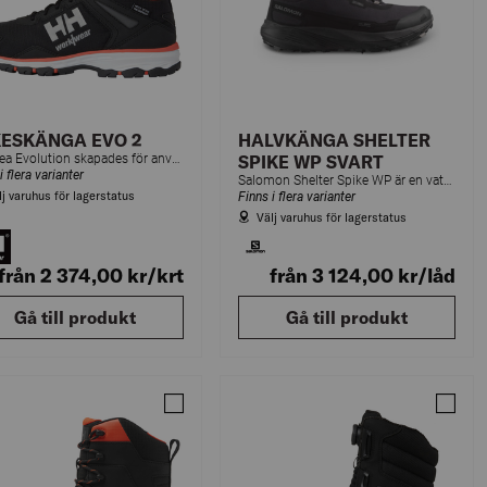
ESKÄNGA EVO 2
HALVKÄNGA SHELTER
Chelsea Evolution skapades för användning på dynamiska arbetsplatser där du behöver lättviktsskydd som ger komfort hela dagen.
SPIKE WP SVART
i flera varianter
Salomon Shelter Spike WP är en vattentät halvkänga för både herr och dam.
lj varuhus för lagerstatus
Finns i flera varianter
Välj varuhus för lagerstatus
från 2 374,00
kr
/krt
från 3 124,00
kr
/låd
Gå till produkt
Gå till produkt
RKÄNGA 78434 MANCHESTER BEIGE
Jämför VINTERKÄNGA 78434 MANCHESTER 
Jämför