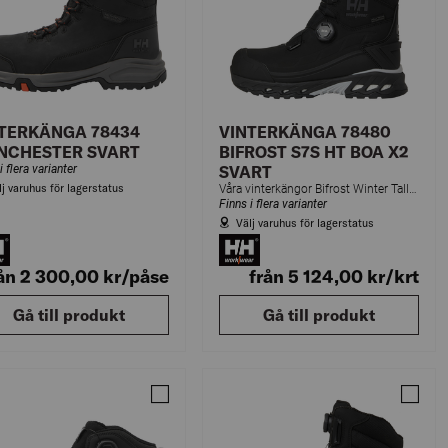
TERKÄNGA 78434
VINTERKÄNGA 78480
NCHESTER SVART
BIFROST S7S HT BOA X2
i flera varianter
SVART
lj varuhus för lagerstatus
Våra vinterkängor Bifrost Winter Tall BOA S7S HT erbjuder högsta prestanda, och de är designade för att kunna ta sig an de kallaste och tuffaste förhållandena. Med innovativ teknik för maximal värme och bästa skydd, kan du vara säker på att
Finns i flera varianter
Välj varuhus för lagerstatus
ån 2 300,00
kr
/påse
från 5 124,00
kr
/krt
Gå till produkt
Gå till produkt
RUN
RKÄNGA 78454 KENSINGTON SVART
Jämför VINTERKÄNGA 78452 KENSINGTON S
Jämför