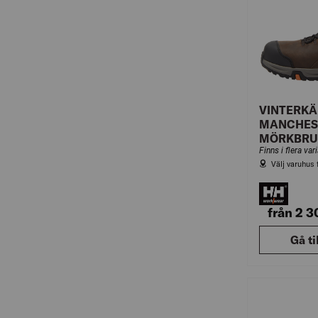
VINTERKÄ
MANCHES
MÖRKBR
Finns i flera var
Välj varuhus 
från 2 
Gå ti