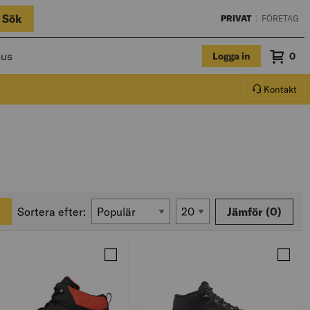
Sök
PRIVAT
|
FÖRETAG
hus
Logga in
Sum
0
Varuko
Kontakt
Sortera efter:
Jämför
(0)
ÄNGA OUTSNAP CS
Jämför YRKESKÄNGA EVO 2
Jämfö