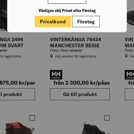
Vänligen välj Privat eller Företag
Privatkund
Företag
NGA 2496
VINTERKÄNGA 78434
VIN
RM SVART
MANCHESTER BEIGE
MA
ianter
Finns i flera varianter
Finns 
för lagerstatus
Välj varuhus för lagerstatus
Vä
 875,00
kr
/par
från 2 300,00
kr
/påse
fr
ll produkt
Gå till produkt
Jämför VINTERKÄNGA 78434 MANCHESTER MÖRKB
Jämför VINTE