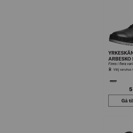
YRKESKÄN
ARBESKO 
Finns i flera var
Välj varuhus 
5
Gå ti