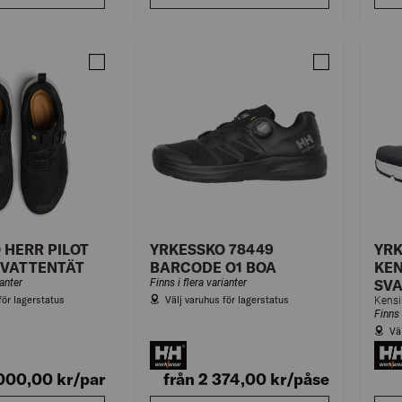
Jämför YRKESSKO HERR PILOT SVART O6 VATTENTÄT
Jämför YRKES
 HERR PILOT
YRKESSKO 78449
YRK
 VATTENTÄT
BARCODE O1 BOA
KEN
ianter
Finns i flera varianter
SV
för lagerstatus
Välj varuhus för lagerstatus
Finns 
Vä
000,00
kr
/par
från 2 374,00
kr
/påse