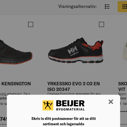
Visningsalternativ:
Jämför YRKESSKO KENSINGTON BOA O1
Jämför YRKESS
 KENSINGTON
YRKESSKO EVO 2 O2 EN
SKO
ISO 20347
VIT
Bekväm och smidig arbetssko. De stickade ovandelarna är vatten- och nötningsbeständiga och det gjutna TPU-tåskyddet och hälöverdraget skyddar slitageområden.
Chelsea Evolution skapades för användning på dynamiska arbetsplatser där du behöver lättviktsskydd som ger komfort hela dagen.
ianter
Finns i flera varianter
Finns 
för lagerstatus
Välj varuhus för lagerstatus
Vä
2 749,00
kr
/krt
från 2 249,00
kr
/krt
Skriv in ditt postnummer för att se ditt
sortiment och lagersaldo