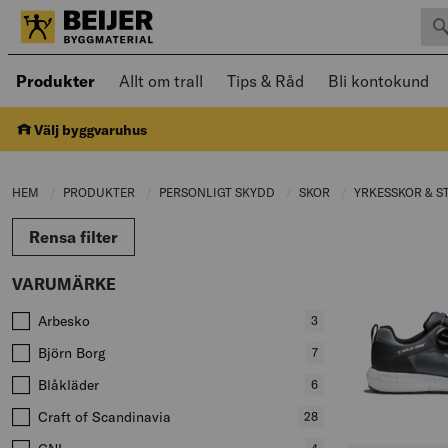
Sök 
Öppnad meny kan navigeras med piltangenter
Produkter
Allt om trall
Tips & Råd
Bli kontokund
Välj byggvaruhus
HEM
PRODUKTER
CURRENT PAGE:
PERSONLIGT SKYDD
CURRENT PAGE:
SKOR
CURRENT PAGE:
YRKESSKOR & S
Rensa filter
VARUMÄRKE
Värden att filtrera på
Arbesko
,
3
produkter
Björn Borg
,
7
produkter
Blåkläder
,
6
produkter
Craft of Scandinavia
,
28
produkter