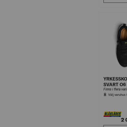
YRKESSKO
SVART O6
Finns i flera var
Välj varuhus 
2 