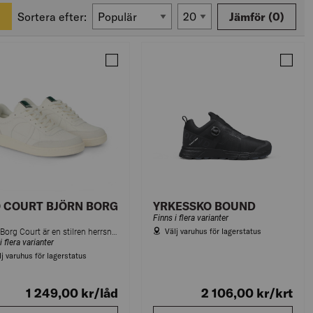
Sortera efter:
Jämför
(0)
KO EVO 2 O2 EN ISO 20347
Jämför SKO COURT BJÖRN BORG VIT
Jämfö
 COURT BJÖRN BORG
YRKESSKO BOUND
Finns i flera varianter
Välj varuhus för lagerstatus
Björn Borg Court är en stilren herrsneaker med tidlös design. Ovandel i slitstarkt syntetläder och en greppsäker yttersula i gummi.
i flera varianter
lj varuhus för lagerstatus
1 249,00
kr
/låd
2 106,00
kr
/krt