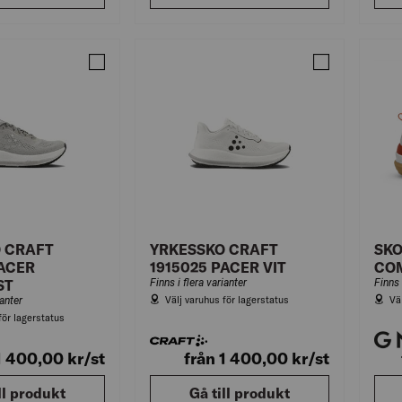
Jämför YRKESSKO CRAFT 1915025 PACER GRÅ/GHO
Jämför YRKESS
 CRAFT
YRKESSKO CRAFT
SKO
PACER
1915025 PACER VIT
CO
ST
Finns i flera varianter
Finns 
Välj varuhus för lagerstatus
Vä
ianter
för lagerstatus
 1 400,00
kr
/st
från 1 400,00
kr
/st
ll produkt
Gå till produkt