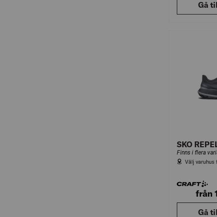
Gå ti
SKO REPE
Finns i flera var
Välj varuhus 
från
Gå ti