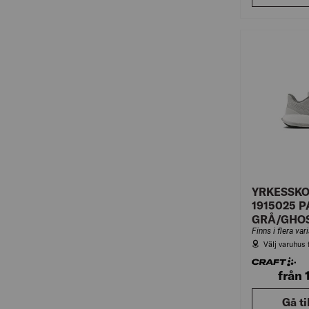
YRKESSKO
1915025 
GRÅ/GHO
Finns i flera var
Välj varuhus 
från
Gå ti