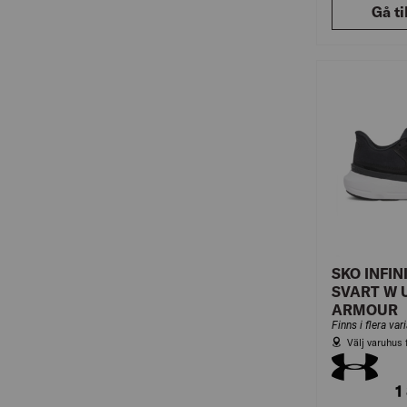
Gå ti
SKO INFIN
SVART W 
ARMOUR
Finns i flera var
Välj varuhus 
1