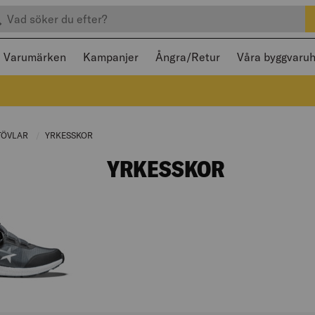
efter produkter
 och stängas med Escape
Varumärken
Kampanjer
Ångra/Retur
Våra byggvaru
TÖVLAR
CURRENT PAGE:
YRKESSKOR
CURRENT PAGE:
YRKESSKOR