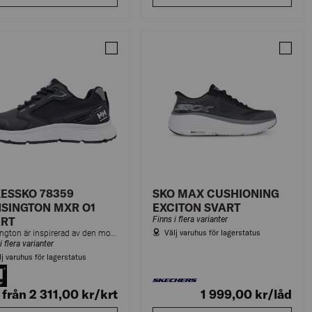
SKO 78449 BARCODE O1 BOA
Jämför YRKESSKO 78359 KENSINGTON MXR 
Jämfö
ESSKO 78359
SKO MAX CUSHIONING
SINGTON MXR O1
EXCITON SVART
ART
Finns i flera varianter
Välj varuhus för lagerstatus
Kensington är inspirerad av den moderna handelsmannens urbana livsstil.
i flera varianter
lj varuhus för lagerstatus
från 2 311,00
kr
/krt
1 999,00
kr
/låd