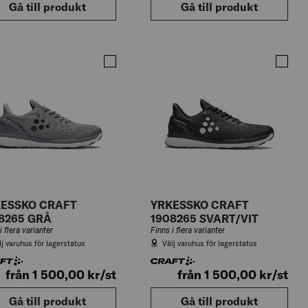
Gå till produkt
Gå till produkt
KO CRAFT 1908265 VIT
Jämför YRKESSKO CRAFT 1908265 GRÅ
Jämför
ESSKO CRAFT
YRKESSKO CRAFT
8265 GRÅ
1908265 SVART/VIT
i flera varianter
Finns i flera varianter
lj varuhus för lagerstatus
Välj varuhus för lagerstatus
från 1 500,00
kr
/st
från 1 500,00
kr
/st
Gå till produkt
Gå till produkt