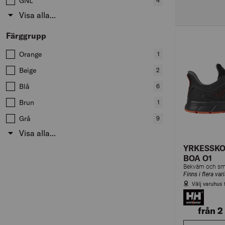
GNL
,
4
produkter
Visa alla...
Färggrupp
Värden att filtrera på
Orange
,
1
produkter
Beige
,
2
produkter
Blå
,
6
produkter
Brun
,
1
produkter
Grå
,
9
produkter
Visa alla...
YRKESSKO
BOA O1
Finns i flera var
Välj varuhus 
från 