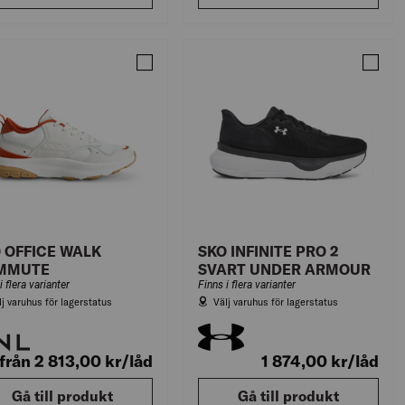
ST
KO CRAFT 1915025 PACER VIT
Jämför SKO OFFICE WALK COMMUTE
Jämför
 OFFICE WALK
SKO INFINITE PRO 2
MMUTE
SVART UNDER ARMOUR
i flera varianter
Finns i flera varianter
lj varuhus för lagerstatus
Välj varuhus för lagerstatus
från 2 813,00
kr
/låd
1 874,00
kr
/låd
Gå till produkt
Gå till produkt