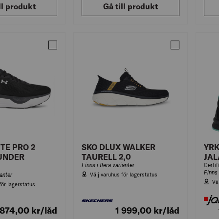
ll produkt
Gå till produkt
Jämför SKO INFINITE PRO 2 SVART W UNDER ARMO
Jämför SKO D
ITE PRO 2
SKO DLUX WALKER
YRK
UNDER
TAURELL 2,0
JAL
Finns i flera varianter
Finns 
Välj varuhus för lagerstatus
ianter
Vä
för lagerstatus
 874,00
kr
/låd
1 999,00
kr
/låd