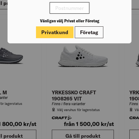
ll produkt
Gå till produkt
Vänligen välj Privat eller Företag
Jämför SKO REPEL M
Jämför YRKESS
Privatkund
Företag
L M
YRKESSKO CRAFT
YRK
ianter
1908265 VIT
190
för lagerstatus
Finns i flera varianter
Finns 
Välj varuhus för lagerstatus
Vä
 1 800,00
kr
/st
från 1 500,00
kr
/st
ll produkt
Gå till produkt