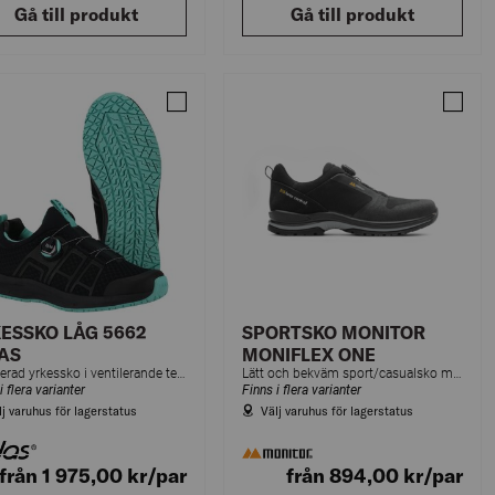
Gå till produkt
Gå till produkt
UR
LUX WALKER TAURELL 2,0
Jämför YRKESSKO LÅG 5662 JALAS
Jämfö
ESSKO LÅG 5662
SPORTSKO MONITOR
AS
MONIFLEX ONE
Certifierad yrkessko i ventilerande textil som låter fötterna andas och ger ett stabilt men flexibelt stöd.
Lätt och bekväm sport/casualsko med ovandel i slitstark textil och neopren. För fritid, sport och arbete utan krav på skyddsskor.
i flera varianter
Finns i flera varianter
lj varuhus för lagerstatus
Välj varuhus för lagerstatus
från 1 975,00
kr
/par
från 894,00
kr
/par