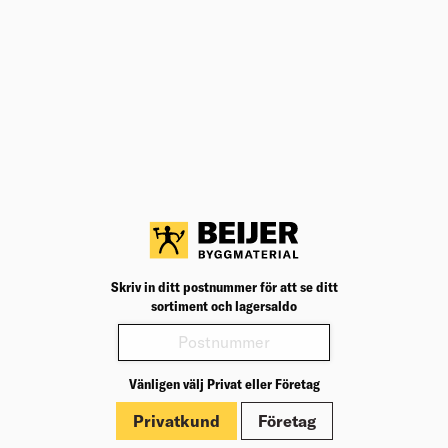
Lägg till i inköpslista
Teknisk specifikation
BK04
22201
BK04:
UNSPSC
46181504
UNSP
Handskstorlek
11
Hands
Varianter
Produktinformation
Skriv in ditt postnummer för att se ditt
Märkningar
sortiment och lagersaldo
Dokument
Vänligen välj Privat eller Företag
Privatkund
Företag