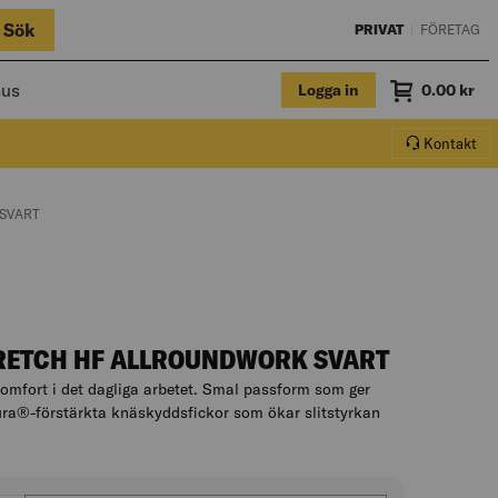
Sök
PRIVAT
|
FÖRETAG
hus
Logga in
Summa
0.00
kr
Varukorg.
Kontakt
 SVART
TRETCH HF ALLROUNDWORK SVART
omfort i det dagliga arbetet. Smal passform som ger
dura®-förstärkta knäskyddsfickor som ökar slitstyrkan
a till produktbeskrivningen