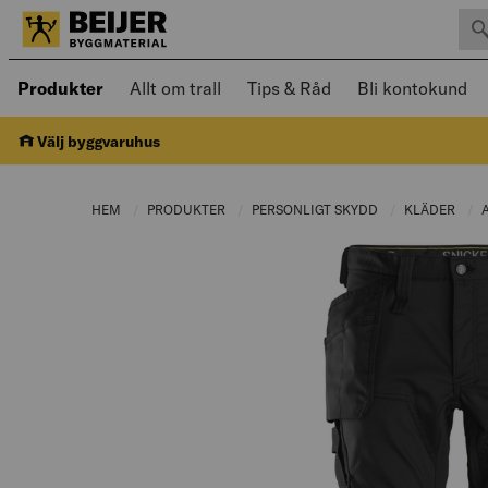
Sök 
Öppnad meny kan navigeras med piltangenter
Produkter
Allt om trall
Tips & Råd
Bli kontokund
Välj byggvaruhus
HEM
PRODUKTER
CURRENT PAGE:
PERSONLIGT SKYDD
CURRENT PAGE:
KLÄDER
CUR