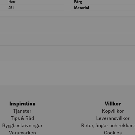
Herr
Kön: Herr
Färg
251
Materialvikt (g/m²): 251
Material
Inspiration
Villkor
Tjänster
Köpvillkor
Tips & Råd
Leveransvillkor
Byggbeskrivningar
Retur, ånger och reklam
Varumärken
Cookies