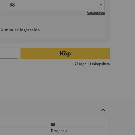
Storlek
58
Variantlista
t kunna se lagersaldo
l för PIRATBYXA 6142 STRETCH HF ALLROUNDWORK SVART
Köp
Lägg till i inköpslista
58
Storlek: 58
Dragkedja
Typ av förslutning