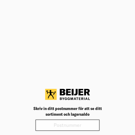
ANDRA KÖPTE ÄVEN
REGNJACKA 4301 2000 LEVEL1
SVART L
Regnjacka för dig med arbetsuppgifter som kräver ett
lätt och smidigt regnplagg.
Välj varuhus för lagerstatus
Köp
899,00
kr
/st
REGNJACKA 4301 2000 LEVEL1
SVART S
Regnjacka för arbetsuppgifter som kräver lätta och
smidiga regnplagg. Vind- och vattentät med svetsade
sömmar och avtagbar luva.
Välj varuhus för lagerstatus
Skriv in ditt postnummer för att se ditt
sortiment och lagersaldo
Köp
899,00
kr
/st
STÖVEL MONITOR RÄTTVIK SVART