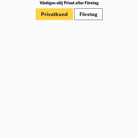
Vänligen välj Privat eller Företag
43
PVC-stövel med låg vikt och hög slitstyrka.
Privatkund
Företag
Välj varuhus för lagerstatus
Köp
724,00
kr
/par
REGNJACKA 4301 2000 LEVEL1
SVART XL
Regnjacka för arbetsuppgifter som kräver lätta och
smidiga regnplagg. Vind- och vattentät med svetsade
sömmar och avtagbar luva.
Välj varuhus för lagerstatus
Köp
899,00
kr
/st
T-SHIRT KINGS SOUTH WEST
MARINBLÅ L
Klassisk t-shirtmodell i single jersey av kammad
bomull. Elastan i halsribben för ökad hållfasthet.
Välj varuhus för lagerstatus