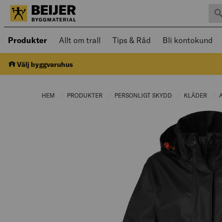
Sök 
Öppnad meny kan navigeras med piltangenter
Produkter
Allt om trall
Tips & Råd
Bli kontokund
Välj byggvaruhus
HEM
PRODUKTER
CURRENT PAGE:
PERSONLIGT SKYDD
CURRENT PAGE:
KLÄDER
CUR