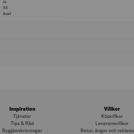
Ja
Vattentät: Ja
XS
Storlek (US/CA): XS
Svart
Färg: Svart
Inspiration
Villkor
Tjänster
Köpvillkor
Tips & Råd
Leveransvillkor
Byggbeskrivningar
Retur, ånger och reklam