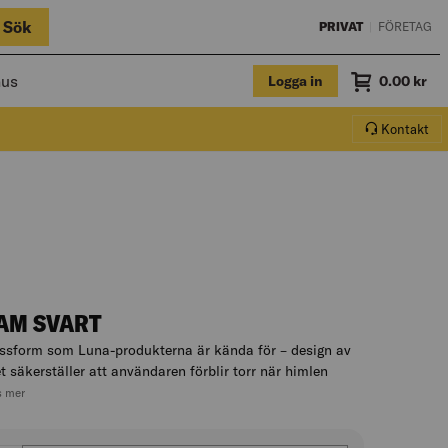
Sök
PRIVAT
|
FÖRETAG
hus
Logga in
Summa
0.00
kr
Varukorg.
Kontakt
AM SVART
assform som Luna-produkterna är kända för – design av
t säkerställer att användaren förblir torr när himlen
, hoppa till produktbeskrivningen
s mer