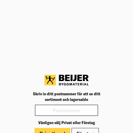
Köp
Lägg till i inköpslista
Teknisk specifikation
BK04
22202
BK04:
UNSPSC
46181527
UNSP
Kön
Herr
Kön: 
Passform
Normal
Passf
Vattentät
Ja
Vatten
Storlek (US/CA)
XS
Storle
Färg
Gul/Svart
Färg: 
Skriv in ditt postnummer för att se ditt
Varianter
sortiment och lagersaldo
Produktinformation
Märkningar
Vänligen välj Privat eller Företag