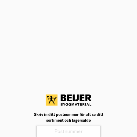
ANDRA KÖPTE ÄVEN
BYXHOLK VARSEL KL 2 2620 RS
VARSELGUL STL ONESIZE
Varselcertifierad regn-byxhholk av mjukt och smidigt
stretchmaterial, som ger stor rörelsefrihet.
Välj varuhus för lagerstatus
Köp
1 248,75
kr
/st
T-SHIRT 1912 HSJ KLARGUL STL M
Klassisk T-shirt i kraftig bomullskvalitet. Rak modell
utan sidsömmar med ribbstickad halskant.
Välj varuhus för lagerstatus
Skriv in ditt postnummer för att se ditt
sortiment och lagersaldo
Köp
186,25
kr
/st