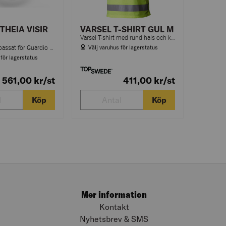
THEIA VISIR
VARSEL T-SHIRT GUL M
Varsel T-shirt med rund hals och kort ärm. Reflex med stretch. Tillverkad av 50 % bomull och 50 % polyester.
Välj varuhus för lagerstatus
Skyddsvisir anpassat för Guardio ARMET
 för lagerstatus
561,00
kr
/st
411,00
kr
/st
Köp
Köp
Mer information
Kontakt
Nyhetsbrev & SMS