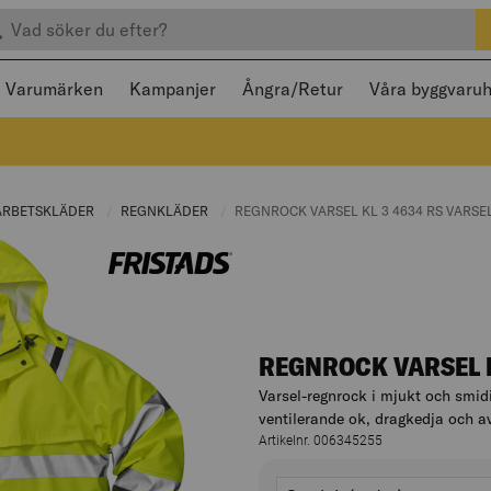
efter produkter
 och stängas med Escape
Varumärken
Kampanjer
Ångra/Retur
Våra byggvaru
RENT PAGE:
ARBETSKLÄDER
CURRENT PAGE:
REGNKLÄDER
CURRENT PAGE:
CURRENT PAGE:
REGNROCK VARSEL KL 3 4634 RS VARS
REGNROCK VARSEL K
Varsel-regnrock i mjukt och smidi
ventilerande ok, dragkedja och a
Artikelnr. 006345255
Varianter