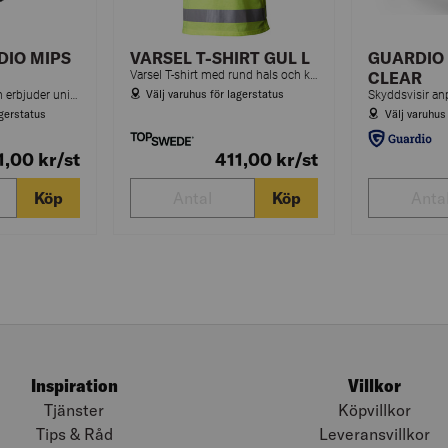
DIO MIPS
VARSEL T-SHIRT GUL L
GUARDIO 
Varsel T-shirt med rund hals och kort ärm. Reflex med stretch. Tillverkad av 50 % bomull och 50 % polyester.
CLEAR
Välj varuhus för lagerstatus
En skyddshjälm som erbjuder unikt skydd för din hjärna tack vare patenterad MIPS lösning framtagen av KTH-forskare. En lätt, bekväm och toppmodern hjälm med god ventilation och nät i högkvalitativt material för ökat penetrationsskydd.
agerstatus
Välj varuhus
11,00
kr
/st
411,00
kr
/st
Köp
Köp
Inspiration
Villkor
Tjänster
Köpvillkor
Tips & Råd
Leveransvillkor