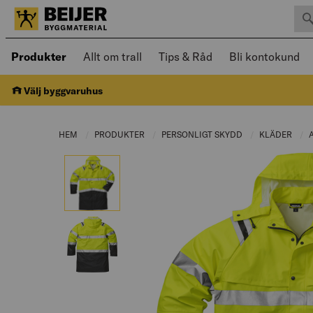
Sök 
Öppnad meny kan navigeras med piltangenter
Produkter
Allt om trall
Tips & Råd
Bli kontokund
Välj byggvaruhus
HEM
PRODUKTER
CURRENT PAGE:
PERSONLIGT SKYDD
CURRENT PAGE:
KLÄDER
CUR