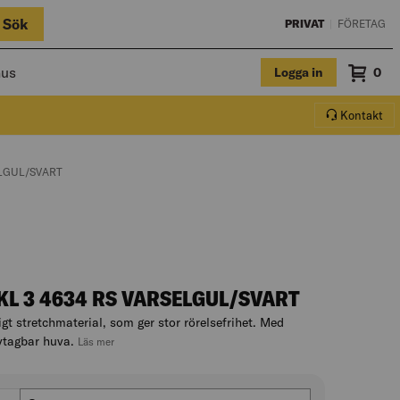
Sök
PRIVAT
|
FÖRETAG
hus
Logga in
Sum
0
Varuko
Kontakt
ELGUL/SVART
L 3 4634 RS VARSELGUL/SVART
gt stretchmaterial, som ger stor rörelsefrihet. Med
vtagbar huva.
, hoppa till produktbeskrivningen
Läs mer
Storlek (US/CA)