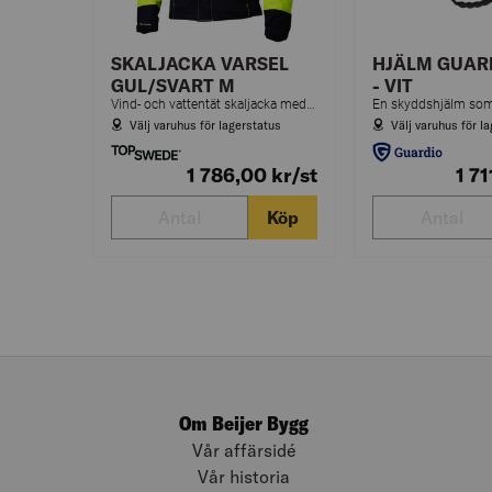
SKALJACKA VARSEL
HJÄLM GUAR
GUL/SVART M
- VIT
Vind- och vattentät skaljacka med god andasfunktion och tejpade sömmar. Stretchigt yttertyg och flera praktiska fickor. Avtagbar huva.
Välj varuhus för lagerstatus
Välj varuhus för l
1 786,00
kr
/st
1 7
Köp
Om Beijer Bygg
Vår affärsidé
Vår historia