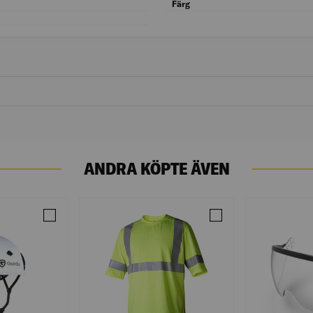
Kön: Herr
Färg
Passform: Normal
ANDRA KÖPTE ÄVEN
L GUL/SVART M
Jämför HJÄLM GUARDIO MIPS - VIT
Jämför VARSEL T-SHIR