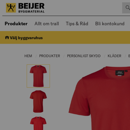
Sök 
Öppnad meny kan navigeras med piltangenter
Produkter
Allt om trall
Tips & Råd
Bli kontokund
Välj byggvaruhus
HEM
PRODUKTER
CURRENT PAGE:
PERSONLIGT SKYDD
CURRENT PAGE:
KLÄDER
CUR