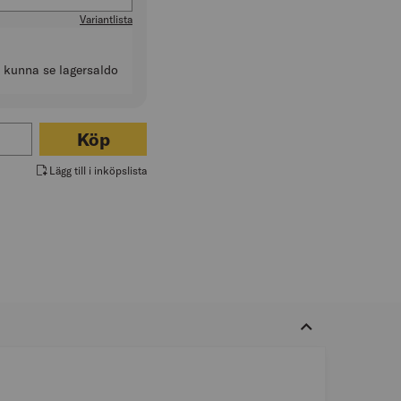
Variantlista
t kunna se lagersaldo
r FUNKTIONS T-SHIRT RAY JUNIOR
Köp
Lägg till i inköpslista