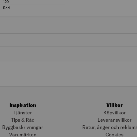
120
Storlek (US/CA): 120
Röd
Färg: Röd
Inspiration
Villkor
Tjänster
Köpvillkor
Tips & Råd
Leveransvillkor
Byggbeskrivningar
Retur, ånger och reklam
Varumärken
Cookies