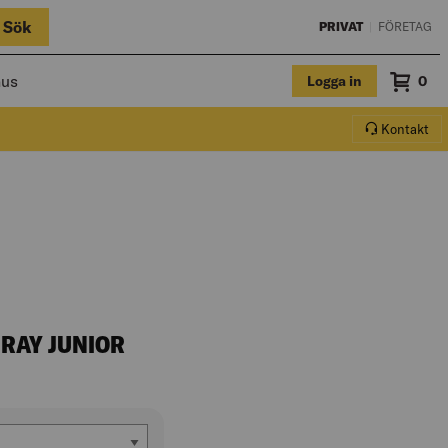
Sök
PRIVAT
|
FÖRETAG
hus
Logga in
Sum
0
Varuko
Kontakt
 RAY JUNIOR
 produktbeskrivningen
(US/CA)