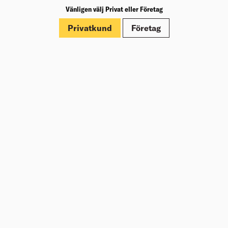
Vänligen välj Privat eller Företag
Märkningar
Privatkund
Företag
Dokument
Om Beijer Bygg
Vår affärsidé
Vår historia
Hälsa & säkerhet
Branschrapport
Miljö & Hållbarhet
Press
Kundklubb Beijer Plus
Jobba hos oss