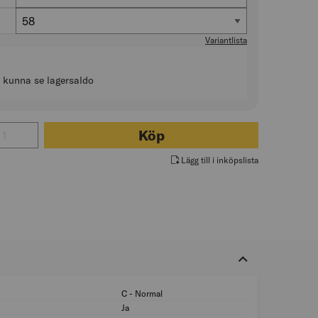
Storlek
58
Variantlista
t kunna se lagersaldo
 för VARSELBYXA STRETCH 2706 PLU VARSELGUL/MARINBLÅ
Köp
Lägg till i inköpslista
C - Normal
Passform: C - Nor
Ja
Hög synbarhet (sign