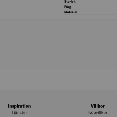
Kön: Herr
Storlek
Typ: Arbetsbyxa
Färg
Material
Inspiration
Villkor
Tjänster
Köpvillkor