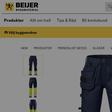
Sök 
Öppnad meny kan navigeras med piltangenter
Produkter
Allt om trall
Tips & Råd
Bli kontokund
Välj byggvaruhus
HEM
PRODUKTER
CURRENT PAGE:
PERSONLIGT SKYDD
CURRENT PAGE:
KLÄDER
CUR