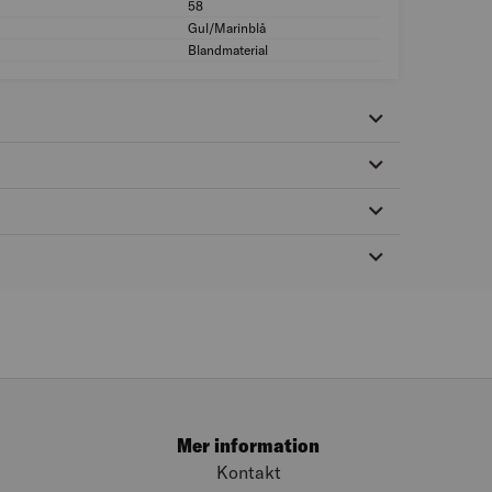
58
Storlek: 58
Gul/Marinblå
Färg: Gul/Marinblå
Blandmaterial
Material: Blandmate
Mer information
Kontakt