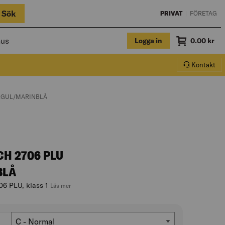
Sök
PRIVAT
|
FÖRETAG
hus
Logga in
Summa
0.00
kr
Varukorg.
Kontakt
ELGUL/MARINBLÅ
CH 2706 PLU
BLÅ
06 PLU, klass 1
, hoppa till produktbeskrivningen
Läs mer
Passform
C - Normal