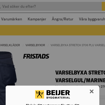
efter produkter
 och stängas med Escape
Varumärken
Kampanjer
Ångra/Retur
Våra byggvaru
RENT PAGE:
VARSELKLÄDER
CURRENT PAGE:
VARSELBYXOR
CURRENT PAGE:
CURRENT PAGE:
VARSELBYXA STRETCH 2706 PLU VARS
VARSELBYXA STRET
VARSELGUL/MARIN
Varsel hantverkarbyxa stretch 27
Artikelnr. 006818553
Varianter
passform