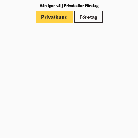
Vänligen välj Privat eller Företag
Märkningar
Privatkund
Företag
Dokument
Om Beijer Bygg
Vår affärsidé
Vår historia
Hälsa & säkerhet
Branschrapport
Miljö & Hållbarhet
Press
Kundklubb Beijer Plus
Jobba hos oss