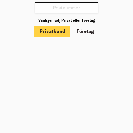
Varianter
Vänligen välj Privat eller Företag
Produktinformation
Privatkund
Företag
Märkningar
Dokument
Om Beijer Bygg
Vår affärsidé
Vår historia
Hälsa & säkerhet
Branschrapport