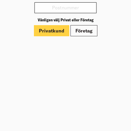
Varianter
Vänligen välj Privat eller Företag
Produktinformation
Privatkund
Företag
Märkningar
Dokument
Om Beijer Bygg
Vår affärsidé
Vår historia
Hälsa & säkerhet
Branschrapport