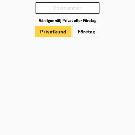
Varianter
Vänligen välj Privat eller Företag
Produktinformation
Privatkund
Företag
Märkningar
Dokument
Om Beijer Bygg
Vår affärsidé
Vår historia
Hälsa & säkerhet
Branschrapport