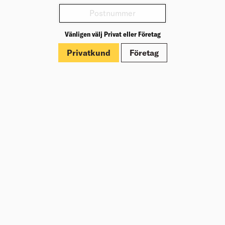
Varianter
Vänligen välj Privat eller Företag
Produktinformation
Privatkund
Företag
Märkningar
Dokument
Om Beijer Bygg
Vår affärsidé
Vår historia
Hälsa & säkerhet
Branschrapport