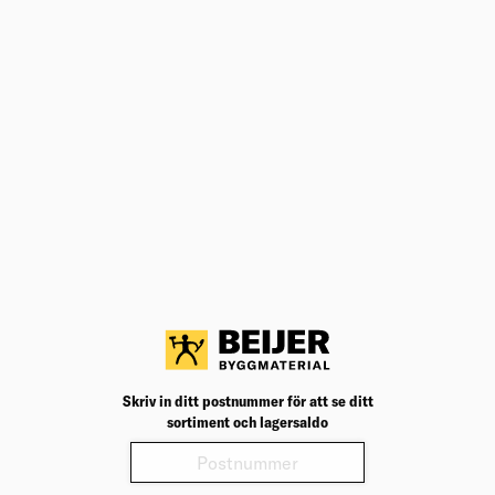
ANDRA KÖPTE ÄVEN
SKYDDSSKO ATLANTIC S1P BLÅ STL
43
Vi introducerar en nyutvecklad PU pouring-teknik som
ger enastående resultat när det kommer till komfort
och dämpning.
Välj varuhus för lagerstatus
Köp
2 569,00
kr
/krt
SKYDDSSKO ATLANTIC S1P BLÅ STL
41
Vi introducerar en nyutvecklad PU pouring-teknik som
ger enastående resultat när det kommer till komfort
och dämpning.
Välj varuhus för lagerstatus
Skriv in ditt postnummer för att se ditt
sortiment och lagersaldo
Köp
2 569,00
kr
/krt