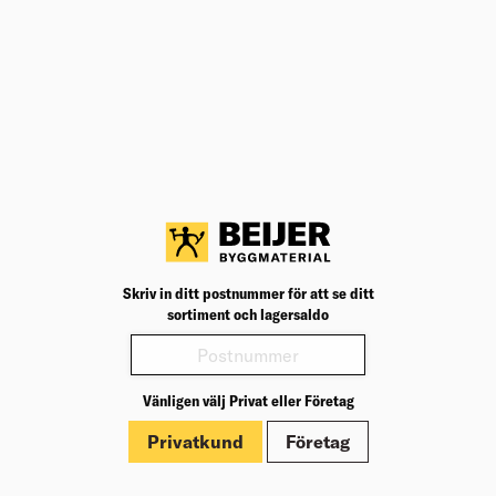
Teknisk specifikation
BK04
22203
BK04:
UNSPSC
46181605
UNSP
Storlek
35–37
Storl
Färg
Orange
Färg:
Varianter
Produktinformation
Skriv in ditt postnummer för att se ditt
sortiment och lagersaldo
Märkningar
Vänligen välj Privat eller Företag
Privatkund
Företag