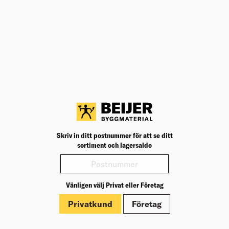
Teknisk specifikation
BK04
22203
BK04:
UNSPSC
46181605
UNSP
Storlek
38–39
Storl
Färg
Svart
Färg: 
Varianter
Produktinformation
Skriv in ditt postnummer för att se ditt
sortiment och lagersaldo
Märkningar
Vänligen välj Privat eller Företag
Privatkund
Företag