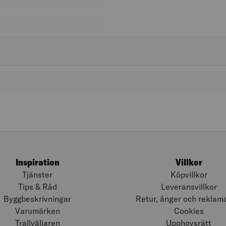
Färggrupp: Svart
Skostorlek: 37
Färg: Svart
Inspiration
Villkor
Tjänster
Köpvillkor
Tips & Råd
Leveransvillkor
Byggbeskrivningar
Retur, ånger och reklam
Varumärken
Cookies
Trallväljaren
Upphovsrätt