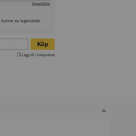
Variantlista
t kunna se lagersaldo
Antal för YRKESSKO 78449 BARCODE O1 BOA
Köp
Lägg till i inköpslista