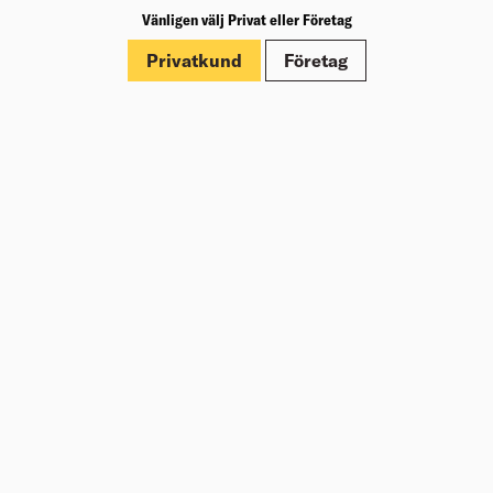
Vänligen välj Privat eller Företag
Märkningar
Privatkund
Företag
Dokument
Om Beijer Bygg
Vår affärsidé
Vår historia
Hälsa & säkerhet
Branschrapport
Miljö & Hållbarhet
Press
Kundklubb Beijer Plus
Jobba hos oss